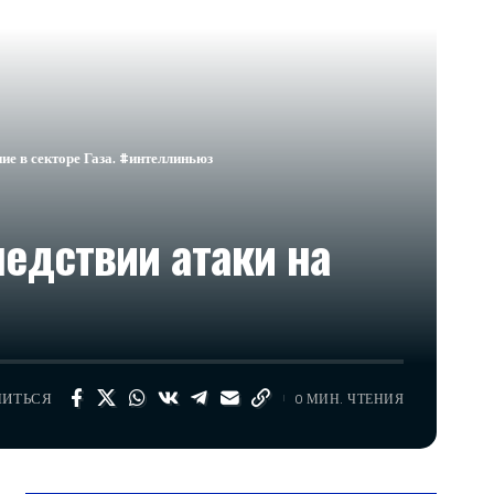
ие в секторе Газа. #интеллиньюз
едствии атаки на
ЛИТЬСЯ
0 МИН. ЧТЕНИЯ