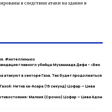
ированы в следствии атаки на здание в
ия. #интеллиньюз
квидация главного убийцы Мухаммада Дефа – «Бен
а атакуют в секторе Газа. Так будет продолжаться
с Газой: Нетив ха-Асара (15 секунд) Цофар — Цева
противостояния: Малкия (Срочно) Цофар — Цева Адом