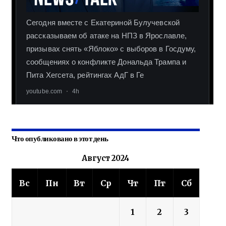
Что опубликовано в этот день
Август 2024
Вс
Пн
Вт
Ср
Чт
Пт
Сб
1
2
3