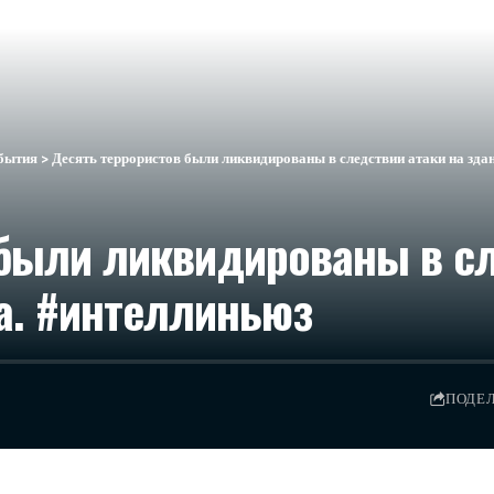
бытия
>
Десять террористов были ликвидированы в следствии атаки на здан
были ликвидированы в сл
за. #интеллиньюз
ПОДЕ