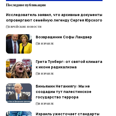
Последние публикации
Исследователь заявил, что архивные документы
опровергают семейную легенду Сергея Юрского
ЕВРЕЙСКИЕ НОВОСТИ
Возвращение Софы Ландвер
В ИЗРАИЛЕ
Грета Тунберг: от святой климата
к иконе радикализма
В ИЗРАИЛЕ
Биньямин Нетаниягу: Мы не
создадим тут палестинское
государство террора
В ИЗРАИЛЕ
Израиль ужесточает стандарты