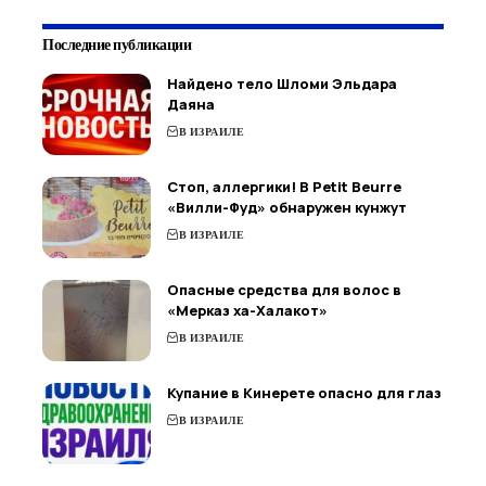
Последние публикации
Найдено тело Шломи Эльдара
Даяна
В ИЗРАИЛЕ
Стоп, аллергики! В Petit Beurre
«Вилли-Фуд» обнаружен кунжут
В ИЗРАИЛЕ
Опасные средства для волос в
«Мерказ ха-Халакот»
В ИЗРАИЛЕ
Купание в Кинерете опасно для глаз
В ИЗРАИЛЕ