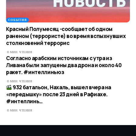
СОБЫТИЯ
Красный Полумесяц -сообщает об одном
раненом (террористе) во время вспыхнувших
столкновений террорис
0 МИН. ЧТЕНИЯ
Согласно арабским источникам с утра из
Ливана были запущены два дрона и около 40
ракет. #интеллиньюз
0 МИН. ЧТЕНИЯ
932 батальон, Нахаль, вышел вчера на
«передышку» после 23 дней в Рафиахе.
#интеллинь…​
0 МИН. ЧТЕНИЯ