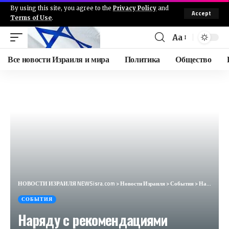
By using this site, you agree to the
Privacy Policy
and
Accept
Terms of Use
.
Aa
Все новости Израиля и мира
Политика
Общество
НОВОСТИ ИЗРАИЛЯ NEWSisra.com
>
Новости Израиля
>
События
>
Наряду с рекомендациями Командования тыла Минэкономики публикует перечень продуктов питания для чрез
СОБЫТИЯ
Наряду с рекомендациями