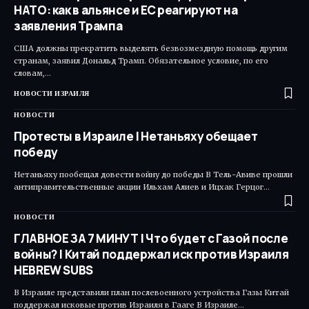
НАТО: как в альянсе и ЕС реагируют на
заявления Трампа
США должны прекратить выделять безвозмездную помощь другим
странам, заявил Дональд Трамп. Обязательное условие, по его
словам,…
НОВОСТИ ИЗРАИЛЯ
НОВОСТИ
Протесты в Израиле | Нетаньяху обещает
победу
Нетаньяху пообещал довести войну до победы В Тель-Авиве прошли
антиправительственные акции Ильхам Алиев и Ицхак Герцог…
НОВОСТИ
ГЛАВНОЕ ЗА 7 МИНУТ | Что будет с Газой после
войны? | Китай поддержал иск против Израиля
HEBREW SUBS
В Израиле представили план послевоенного устройства Газы Китай
поддержал исковые против Израиля в Гааге В Израиле…