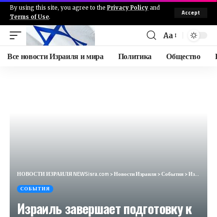
By using this site, you agree to the
Privacy Policy
and
Accept
Terms of Use
.
Aa
Все новости Израиля и мира
Политика
Общество
НОВОСТИ ИЗРАИЛЯ NEWSisra.com
>
Новости Израиля
>
События
>
Израиль завершает подготовку к северному фронту: — Премьер-министр Нетаньяху за последний час посети
СОБЫТИЯ
Израиль завершает подготовку к