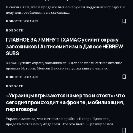
В связи с тем, что в продаже был обнаружен поддельный продукт и
получены сообщения о поддельных…
НОВОСТИ ИЗРАИЛЯ
НОВОСТИ
ГЛАВНОЕ ЗА 7 МИНУТ | ХАМАС усилит охрану
заложников | Антисемитизм в Давосе HEBREW
SUBS
ХАМАС усилит охрану заложников В Давосе ввели антисемитские
правила Историк Моисей Беккер выпустил книгу о евреях…
НОВОСТИ ИЗРАИЛЯ
НОВОСТИ
«Украинцы вгрызаются намертво и стоят»: что
сегодня происходит на фронте, мобилизация,
переговоры
Украина заявила, что потопила корабль «Цезарь Куников»,
продолжаются бои у Авдеевки. Что это было — разбираемся…