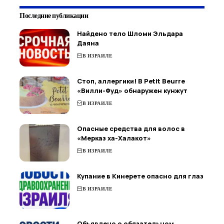
Последние публикации
Найдено тело Шломи Эльдара
Даяна
В ИЗРАИЛЕ
Стоп, аллергики! В Petit Beurre
«Вилли-Фуд» обнаружен кунжут
В ИЗРАИЛЕ
Опасные средства для волос в
«Мерказ ха-Халакот»
В ИЗРАИЛЕ
Купание в Кинерете опасно для глаз
В ИЗРАИЛЕ
Объявлено о обязательном