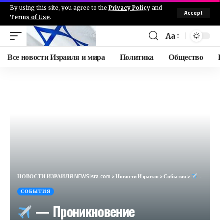
By using this site, you agree to the
Privacy Policy
and
Accept
Terms of Use
.
Aa
Все новости Израиля и мира
Политика
Общество
НОВОСТИ ИЗРАИЛЯ NEWSisra.com
>
Новости Израиля
>
События
>
— Проникновение беспилотного самолета (01/08/2024) : 07:36: • Линия противостояния: Промзона Рама
СОБЫТИЯ
— Проникновение