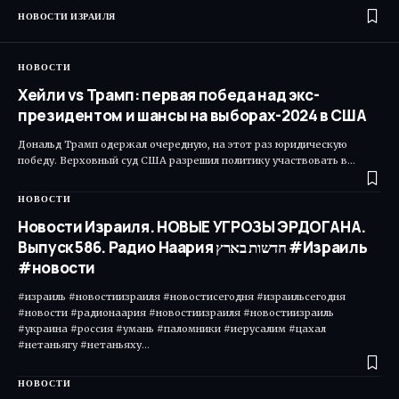
НОВОСТИ ИЗРАИЛЯ
НОВОСТИ
Хейли vs Трамп: первая победа над экс-
президентом и шансы на выборах-2024 в США
Дональд Трамп одержал очередную, на этот раз юридическую
победу. Верховный суд США разрешил политику участвовать в…
НОВОСТИ
Новости Израиля. НОВЫЕ УГРОЗЫ ЭРДОГАНА.
Выпуск 586. Радио Наария חדשות בארץ #Израиль
#новости
#израиль #новостиизраиля #новостисегодня #израильсегодня
#новости #радионаария #новостиизраиля #новостиизраиль
#украина #россия #умань #паломники #иерусалим #цахал
#нетаньягу #нетаньяху…
НОВОСТИ