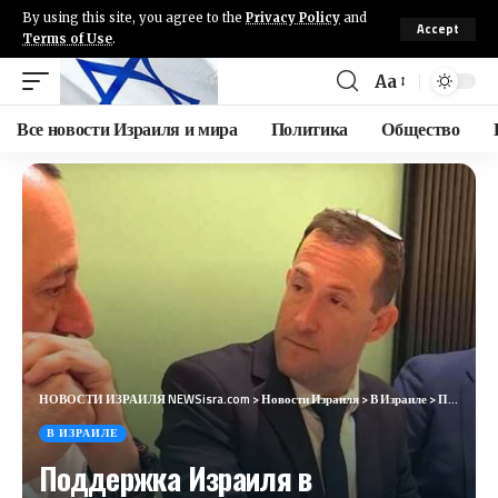
By using this site, you agree to the
Privacy Policy
and
Accept
Terms of Use
.
Aa
Все новости Израиля и мира
Политика
Общество
НОВОСТИ ИЗРАИЛЯ NEWSisra.com
>
Новости Израиля
>
В Израиле
>
Поддержка Израиля в Европарламенте: депутаты против санкций Урсулы фон дер Ляйен
В ИЗРАИЛЕ
Поддержка Израиля в