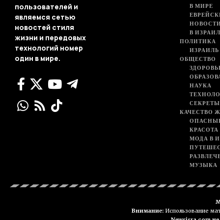
В МИРЕ
пользователей и
ЕВРЕЙСК
являемся сетью
НОВОСТ
новостей стиля
В ИЗРАИ
жизни и передовых
ПОЛИТИКА
технологий номер
ИЗРАИЛЬ
один в мире.
ОБЩЕСТВО
ЗДОРОВЬ
ОБРАЗОВ
НАУКА
ТЕХНОЛ
СЕКРЕТЫ
КАЧЕСТВО 
ОПАСНЫ
КРАСОТА
МОДА В 
ПУТЕШЕ
РАЗВЛЕЧ
МУЗЫКА
М
Внимание:
Использование мате
Newsisra.com н