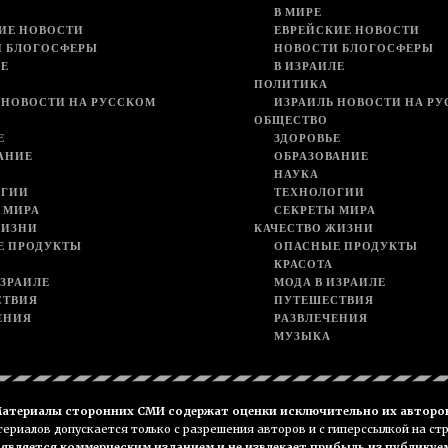
В МИРЕ
ИЕ НОВОСТИ
ЕВРЕЙСКИЕ НОВОСТИ
И БЛОГОСФЕРЫ
НОВОСТИ БЛОГОСФЕРЫ
ЛЕ
В ИЗРАИЛЕ
ПОЛИТИКА
 НОВОСТИ НА РУССКОМ
ИЗРАИЛЬ НОВОСТИ НА Р
ОБЩЕСТВО
Е
ЗДОРОВЬЕ
АНИЕ
ОБРАЗОВАНИЕ
НАУКА
ОГИИ
ТЕХНОЛОГИИ
 МИРА
СЕКРЕТЫ МИРА
ЖИЗНИ
КАЧЕСТВО ЖИЗНИ
Е ПРОДУКТЫ
ОПАСНЫЕ ПРОДУКТЫ
КРАСОТА
ИЗРАИЛЕ
МОДА В ИЗРАИЛЕ
СТВИЯ
ПУТЕШЕСТВИЯ
ЕНИЯ
РАЗВЛЕЧЕНИЯ
МУЗЫКА
атериалы сторонних СМИ содержат оценки исключительно их авторо
риалов допускается только с разрешения авторов и с гиперссылкой на ст
е является коммерческим изданием и не извлекает прибыль из публикуе