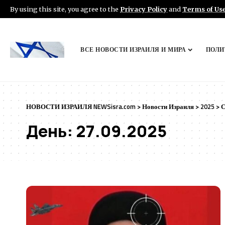
By using this site, you agree to the
Privacy Policy
and
Terms of Us
ВСЕ НОВОСТИ ИЗРАИЛЯ И МИРА
ПОЛИ
НОВОСТИ ИЗРАИЛЯ NEWSisra.com
>
Новости Израиля
>
2025
>
С
День:
27.09.2025