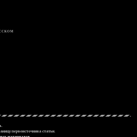
УССКОМ
в.
раницу первоисточника статьи.
мых материалов.