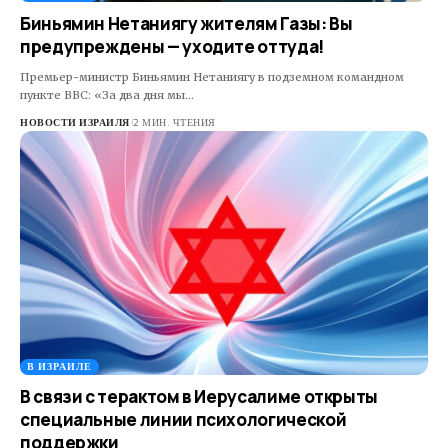
Биньямин Нетаниягу жителям Газы: Вы
предупреждены — уходите оттуда!
Премьер-министр Биньямин Нетаниягу в подземном командном
пункте ВВС: «За два дня мы…
НОВОСТИ ИЗРАИЛЯ
2 МИН. ЧТЕНИЯ
В ИЗРАИЛЕ
В связи с терактом в Иерусалиме открыты
специальные линии психологической
поддержки