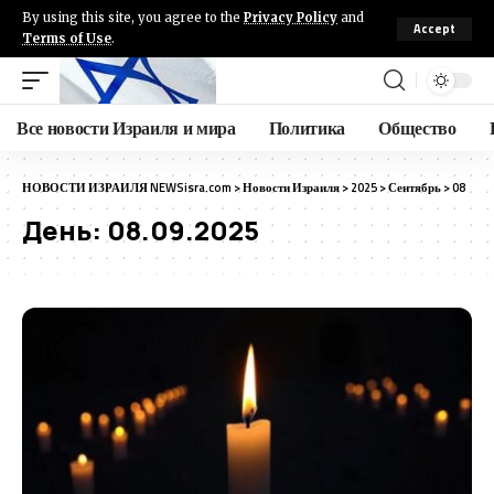
By using this site, you agree to the
Privacy Policy
and
Accept
Terms of Use
.
Все новости Израиля и мира
Политика
Общество
НОВОСТИ ИЗРАИЛЯ NEWSisra.com
>
Новости Израиля
>
2025
>
Сентябрь
>
08
День:
08.09.2025