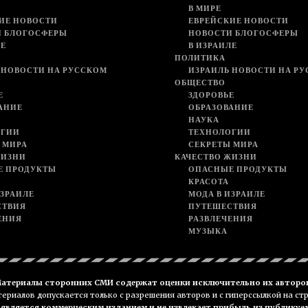
В МИРЕ
ИЕ НОВОСТИ
ЕВРЕЙСКИЕ НОВОСТИ
И БЛОГОСФЕРЫ
НОВОСТИ БЛОГОСФЕРЫ
ЛЕ
В ИЗРАИЛЕ
ПОЛИТИКА
 НОВОСТИ НА РУССКОМ
ИЗРАИЛЬ НОВОСТИ НА Р
ОБЩЕСТВО
Е
ЗДОРОВЬЕ
АНИЕ
ОБРАЗОВАНИЕ
НАУКА
ОГИИ
ТЕХНОЛОГИИ
 МИРА
СЕКРЕТЫ МИРА
ЖИЗНИ
КАЧЕСТВО ЖИЗНИ
Е ПРОДУКТЫ
ОПАСНЫЕ ПРОДУКТЫ
КРАСОТА
ИЗРАИЛЕ
МОДА В ИЗРАИЛЕ
СТВИЯ
ПУТЕШЕСТВИЯ
ЕНИЯ
РАЗВЛЕЧЕНИЯ
МУЗЫКА
атериалы сторонних СМИ содержат оценки исключительно их авторо
риалов допускается только с разрешения авторов и с гиперссылкой на ст
е является коммерческим изданием и не извлекает прибыль из публикуе