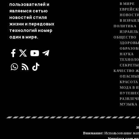
В МИРЕ
пользователей и
ЕВРЕЙСК
являемся сетью
НОВОСТ
новостей стиля
В ИЗРАИ
жизни и передовых
ПОЛИТИКА
технологий номер
ИЗРАИЛЬ
один в мире.
ОБЩЕСТВО
ЗДОРОВЬ
ОБРАЗОВ
НАУКА
ТЕХНОЛ
СЕКРЕТЫ
КАЧЕСТВО 
ОПАСНЫ
КРАСОТА
МОДА В 
ПУТЕШЕ
РАЗВЛЕЧ
МУЗЫКА
М
Внимание:
Использование мате
Newsisra.com н