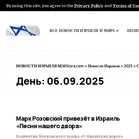
By using this site, you agree to the
Privacy Policy
and
Terms of Us
ВСЕ НОВОСТИ ИЗРАИЛЯ И МИРА
ПОЛИ
НОВОСТИ ИЗРАИЛЯ NEWSisra.com
>
Новости Израиля
>
2025
>
С
День:
06.09.2025
Марк Розовский привезёт в Израиль
«Песни нашего двора»
Коллектив Московского театра «У Никитских ворот»