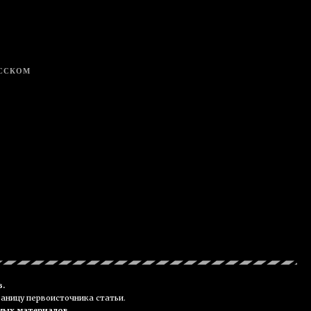
УССКОМ
в.
раницу первоисточника статьи.
мых материалов.