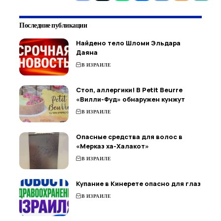
Последние публикации
Найдено тело Шломи Эльдара
Даяна
В ИЗРАИЛЕ
Стоп, аллергики! В Petit Beurre
«Вилли-Фуд» обнаружен кунжут
В ИЗРАИЛЕ
Опасные средства для волос в
«Мерказ ха-Халакот»
В ИЗРАИЛЕ
Купание в Кинерете опасно для глаз
В ИЗРАИЛЕ