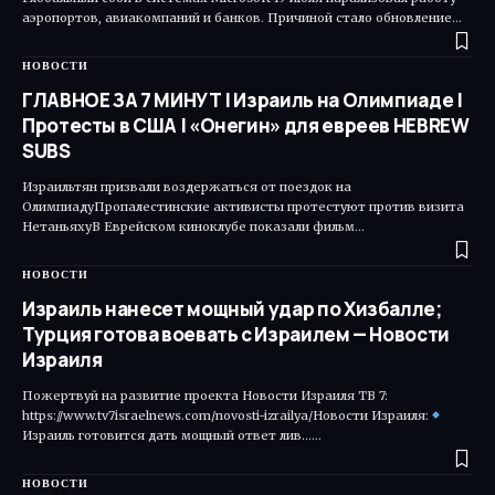
аэропортов, авиакомпаний и банков. Причиной стало обновление…
НОВОСТИ
ГЛАВНОЕ ЗА 7 МИНУТ | Израиль на Олимпиаде |
Протесты в США | «Онегин» для евреев HEBREW
SUBS
Израильтян призвали воздержаться от поездок на
ОлимпиадуПропалестинские активисты протестуют против визита
НетаньяхуВ Еврейском киноклубе показали фильм…
НОВОСТИ
Израиль нанесет мощный удар по Хизбалле;
Турция готова воевать с Израилем — Новости
Израиля
Пожертвуй на развитие проекта Новости Израиля ТВ 7:
https://www.tv7israelnews.com/novosti-izrailya/Новости Израиля:
Израиль готовится дать мощный ответ лив...…
НОВОСТИ