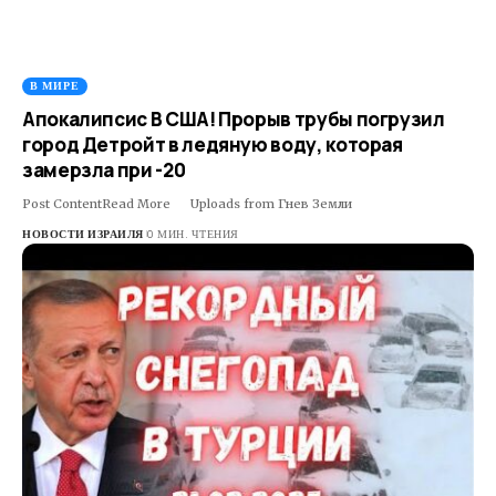
В МИРЕ
Апокалипсис В США! Прорыв трубы погрузил
город Детройт в ледяную воду, которая
замерзла при -20
Post ContentRead More ​ ​ ​Uploads from Гнев Земли
НОВОСТИ ИЗРАИЛЯ
0 МИН. ЧТЕНИЯ