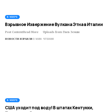
В МИРЕ
Взрывное Извержение Вулкана Этна в Италии
Post ContentRead More ​ ​ ​Uploads from Гнев Земли
НОВОСТИ ИЗРАИЛЯ
0 МИН. ЧТЕНИЯ
В МИРЕ
США уходит под воду! В штатах Кентукки,