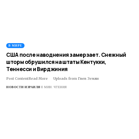
В МИРЕ
США после наводнения замерзает. Снежный
шторм обрушился на штаты Кентукки,
Теннесси и Вирджиния
Post ContentRead More ​ ​ ​Uploads from Гнев Земли
НОВОСТИ ИЗРАИЛЯ
0 МИН. ЧТЕНИЯ