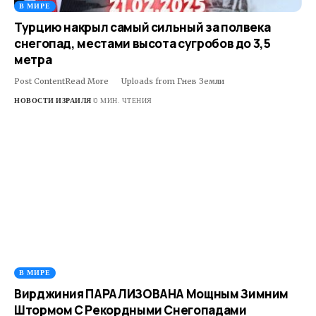
В МИРЕ
Турцию накрыл самый сильный за полвека
снегопад, местами высота сугробов до 3,5
метра
Post ContentRead More ​ ​ ​Uploads from Гнев Земли
НОВОСТИ ИЗРАИЛЯ
0 МИН. ЧТЕНИЯ
В МИРЕ
Вирджиния ПАРАЛИЗОВАНА Мощным Зимним
Штормом С Рекордными Снегопадами