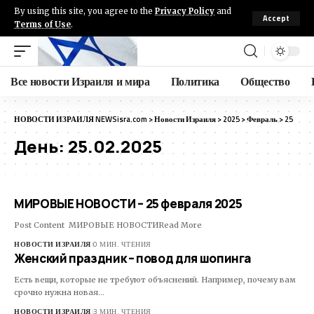
By using this site, you agree to the
Privacy Policy
and
Accept
Terms of Use
.
Все новости Израиля и мира
Политика
Общество
НОВОСТИ ИЗРАИЛЯ NEWSisra.com
>
Новости Израиля
>
2025
>
Февраль
>
25
День:
25.02.2025
МИРОВЫЕ НОВОСТИ – 25 февраля 2025
Post Content МИРОВЫЕ НОВОСТИRead More ​
НОВОСТИ ИЗРАИЛЯ
0 МИН. ЧТЕНИЯ
Женский праздник – повод для шопинга
Есть вещи, которые не требуют объяснений. Например, почему вам
срочно нужна новая…
НОВОСТИ ИЗРАИЛЯ
3 МИН. ЧТЕНИЯ