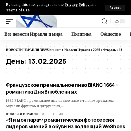
By using this site, you agree to the
Privacy Policy
and
Accept
Terms of Use
.
Все новости Израиля и мира
Политика
Общество
НОВОСТИ ИЗРАИЛЯ NEWSisra.com
>
Новости Израиля
>
2025
>
Февраль
>
13
День:
13.02.2025
Французское премиальное пиво BlANC 1664 –
романтика Дня Влюбленных
1664 BLANC, премиальное пшеничное пиво с тонким ароматом,
вкусами фруктов и цитрусовых,…
НОВОСТИ ИЗРАИЛЯ
3 МИН. ЧТЕНИЯ
«Я и моя пара»: романтическая фотосессия
лидеров мнений в обуви из коллекций WeShoes