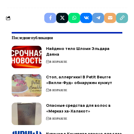
Последние публикации
Найдено тело Шломи Эльдара
Даяна
В ИЗРАИЛЕ
Стоп, аллергики! В Petit Beurre
«Вилли-Фуд» обнаружен кунжут
В ИЗРАИЛЕ
Опасные средства для волос в
«Мерказ ха-Халакот»
В ИЗРАИЛЕ
Купание в Кинерете опасно для глаз