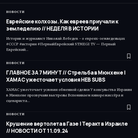
НОВОСТИ
Еврейские колхозы. Как евреев приучали к
земледелию // НЕДЕЛЯ В ИСТОРИИ
Историк и журналист Николай Лебедев - о евреях-земледельцах
#СССР #история #ПервыйЕврейский STMEGI TV — Первый
Еврейский…
НОВОСТИ
ГЛАВНОЕ ЗА 7 МИНУТ // Cтрельба в Мюнхене |
ХАМАС ужесточает условия HEB SUBS
ХАМАС ужесточает условия обменной сделки У консульства Израиля
в Мюнхене прозвучали выстрелы Вспоминаем кинорежиссёра и
сценариста…
НОВОСТИ
Крушение вертолета в Газе | Теракт в Израиле
// НОВОСТИ ОТ 11.09.24