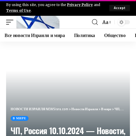
By using this site, you agree to the
Privacy Policy
and
Accept
Terms of Use
.
Aa
Все новости Израиля и мира
Политика
Общество
НОВОСТИ ИЗРАИЛЯ NEWSisra.com
>
Новости Израиля
>
В мире
>
ЧП, Россия 10.10.2024 — Новости, Экстренный вызов новый выпуск, Катаклизмы, События Дня: Москва США
В МИРЕ
ЧП, Россия 10.10.2024 — Новости,