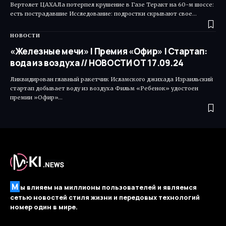
Вертолет ЦАХАЛа потерпел крушение в Газе Теракт на 60-м шоссе:
есть пострадавшие Исследование: подростки скрывают свое…
НОВОСТИ
«Железные мечи» | Премия «Офир» | Cтартап:
вода из воздуха // НОВОСТИ ОТ 17.09.24
Ликвидирован главный ракетчик Исламского джихада Израильский
стартап добывает воду из воздуха Фильм «Ребенок» удостоен
премии »Офир»…
М
ы влияем на миллионы пользователей и являемся
сетью новостей стиля жизни и передовых технологий
номер один в мире.