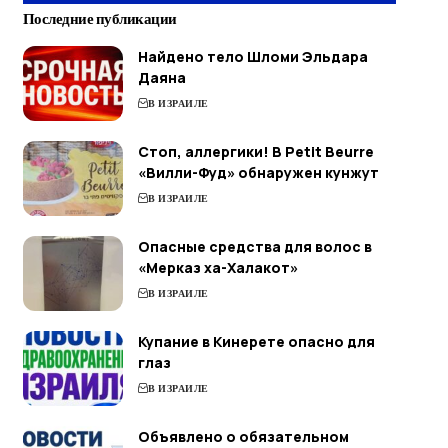
Последние публикации
Найдено тело Шломи Эльдара
Даяна
В ИЗРАИЛЕ
Стоп, аллергики! В Petit Beurre
«Вилли-Фуд» обнаружен кунжут
В ИЗРАИЛЕ
Опасные средства для волос в
«Мерказ ха-Халакот»
В ИЗРАИЛЕ
Купание в Кинерете опасно для
глаз
В ИЗРАИЛЕ
Объявлено о обязательном