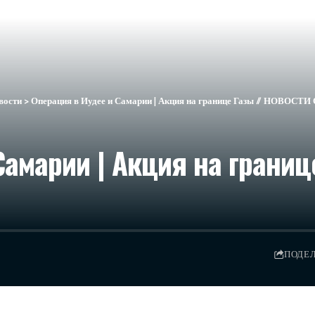
вости
>
Операция в Иудее и Самарии | Акция на границе Газы // НОВОСТИ 
Самарии | Акция на грани
ПОДЕ