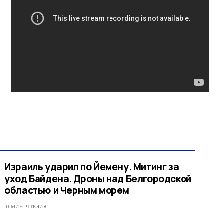
Израиль ударил по Йемену. Митинг за
уход Байдена. Дроны над Белгородской
областью и Черным морем
0 МИН. ЧТЕНИЯ