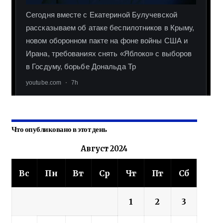
Что опубликовано в этот день
Август 2024
Вс
Пн
Вт
Ср
Чт
Пт
Сб
1
2
3