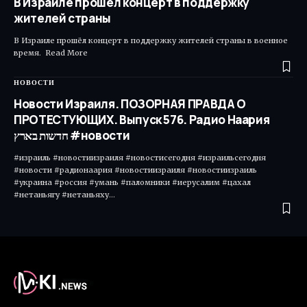
В Израиле прошёл концерт в поддержку
жителей страны
В Израиле прошёл концерт в поддержку жителей страны в военное
время. ​ Read More
НОВОСТИ
Новости Израиля. ПОЗОРНАЯ ПРАВДА О
ПРОТЕСТУЮЩИХ. Выпуск 576. Радио Наария
חדשות בארץ #новости
#израиль #новостиизраиля #новостисегодня #израильсегодня
#новости #радионаария #новостиизраиля #новостиизраиль
#украина #россия #умань #паломники #иерусалим #цахал
#нетаньягу #нетаньяху…