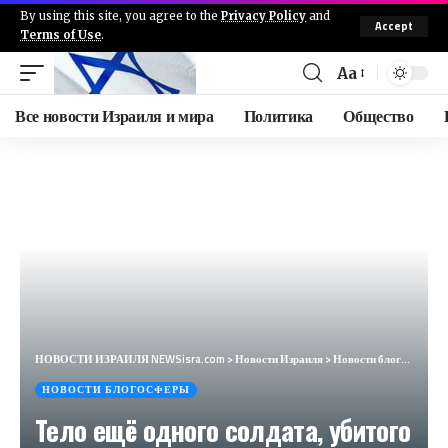
By using this site, you agree to the
Privacy Policy
and
Accept
Terms of Use
.
Aa
Все новости Израиля и мира
Политика
Общество
НОВОСТИ ИЗРАИЛЯ NEWSisra.com
>
Новости Израиля
>
Новости блогосферы
НОВОСТИ БЛОГОСФЕРЫ
Тело ещё одного солдата, убитого