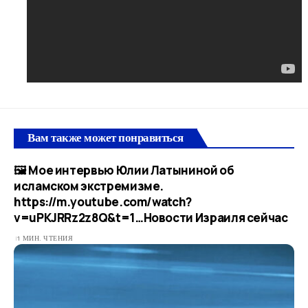
Вам также может понравиться
🖼 Мое интервью Юлии Латыниной об
исламском экстремизме.
https://m.youtube.com/watch?
v=uPKJRRz2z8Q&t=1…​Новости Израиля сейчас
1 МИН. ЧТЕНИЯ