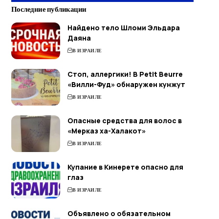
Последние публикации
Найдено тело Шломи Эльдара
Даяна
В ИЗРАИЛЕ
Стоп, аллергики! В Petit Beurre
«Вилли-Фуд» обнаружен кунжут
В ИЗРАИЛЕ
Опасные средства для волос в
«Мерказ ха-Халакот»
В ИЗРАИЛЕ
Купание в Кинерете опасно для
глаз
В ИЗРАИЛЕ
Объявлено о обязательном