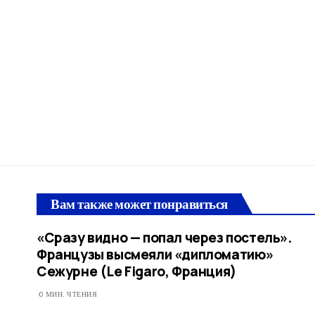
Вам также может понравиться
«Сразу видно — попал через постель».
Французы высмеяли «дипломатию»
Сежурне (Le Figaro, Франция)
0 МИН. ЧТЕНИЯ