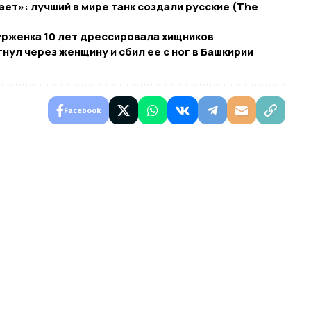
ает»: лучший в мире танк создали русские (The
урженка 10 лет дрессировала хищников
нул через женщину и сбил ее с ног в Башкирии
Facebook