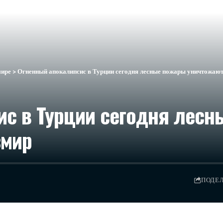
мире
>
Огненный апокалипсис в Турции сегодня лесные пожары уничтожают
ис в Турции сегодня лес
змир
ПОДЕ