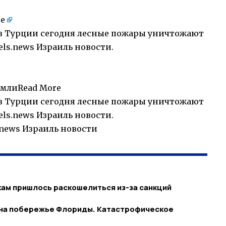
re
в Турции сегодня лесные пожары уничтожают
aels.news Израиль новости
.
 ЗемлиRead More
 в Турции сегодня лесные пожары уничтожают
aels.news Израиль новости.
s.news Израиль новости
ам пришлось раскошелиться из-за санкций
 на побережье Флориды. Катастрофическое