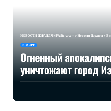
НОВОСТИ ИЗРАИЛЯ NEWSisra.com
>
Новости Израиля
>
В 
В МИРЕ
Огненный апокалипс
уничтожают город И