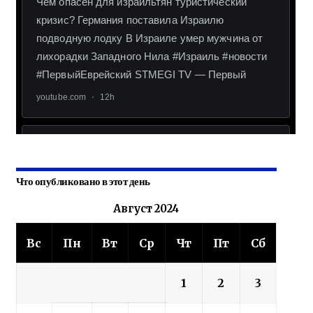
Что опубликовано в этот день
Август 2024
Вс
Пн
Вт
Ср
Чт
Пт
Сб
1
2
3