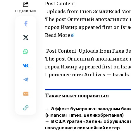
Post Content
​ Uploads from Гнев Земли
Read Mo
ПОДЕЛИТЬСЯ
The post
Огненный апокалипсис 
город Измир
appeared first on
Isr
Read More
​
​ Post Content ​ Uploads from Гнев
The post Огненный апокалипсис
город Измир appeared first on Isr
​Происшествия Archives — Israel
Также может понравиться
Эффект бумеранга: западным банк
(Financial Times, Великобритания)
В США Ураган «Хелен» обрушился
наводнение и сильнейший ветер