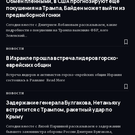
Обмен пленными, в США прогнозируют еще
покушения на Трампа, Байден может выйти из
предвыборной гонки
Сегодня вместе с Дмитрием Лобановым рассказываем, какие
подробности о покушении на Трампа выяснило ФБР, кого
Зеленский…
НОВОСТИ
В Израиле прошла встреча лидеров горско-
еврейских общин
Встреча лидеров и активистов горско-еврейских общин Израиля
состоялась в Раанане Read More ​
НОВОСТИ
Задержание генерала Булгакова, Нетаньяху
встретится с Трампом, ракетный удар по
Крыму
Сегодня вместе с Лизой Паршиной рассказываем о задержании
бывшего замминистра обороны России Дмитрия Булгакова,