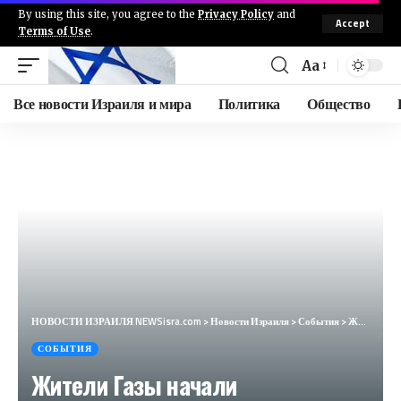
By using this site, you agree to the
Privacy Policy
and
Accept
Terms of Use
.
Aa
Все новости Израиля и мира
Политика
Общество
НОВОСТИ ИЗРАИЛЯ NEWSisra.com
>
Новости Израиля
>
События
>
Жители Газы начали эвакуироваться из района Хамад на севере Хан Юнеса после заявления пресс-секретар
СОБЫТИЯ
Жители Газы начали