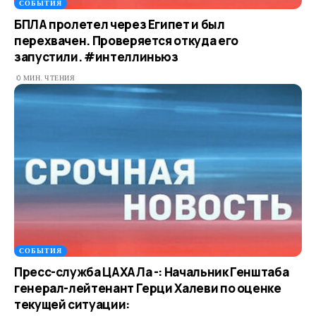
СОБЫТИЯ
БПЛА пролетел через Египет и был
перехвачен. Проверяется откуда его
запустили. #интеллиньюз
0 МИН. ЧТЕНИЯ
СОБЫТИЯ
Пресс-служба ЦАХАЛа -: Начальник Генштаба
генерал-лейтенант Герци Халеви по оценке
текущей ситуации: