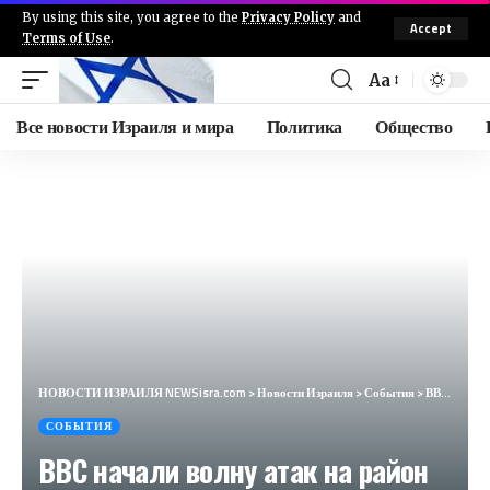
By using this site, you agree to the
Privacy Policy
and
Accept
Terms of Use
.
Aa
Все новости Израиля и мира
Политика
Общество
НОВОСТИ ИЗРАИЛЯ NEWSisra.com
>
Новости Израиля
>
События
>
ВВС начали волну атак на район Хамад в Хан Юнесе, который расположен недалеко от гуманитарной зоны,
СОБЫТИЯ
ВВС начали волну атак на район