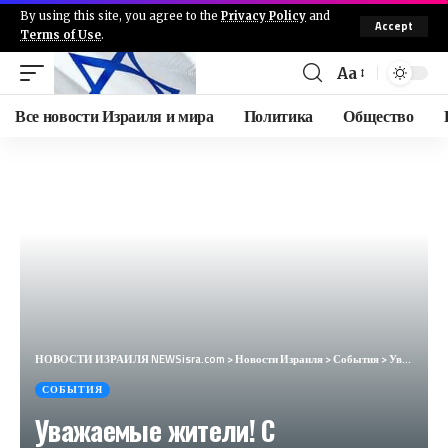
By using this site, you agree to the
Privacy Policy
and
Accept
Terms of Use
.
Aa
Все новости Израиля и мира
Политика
Общество
НОВОСТИ ИЗРАИЛЯ NEWSisra.com
>
Новости Израиля
>
События
>
Уважаемые жители! С воскресенья и до четверга (11.08 — 15.08.24) с утра и до 17:00 — в западном райо
СОБЫТИЯ
Уважаемые жители! С