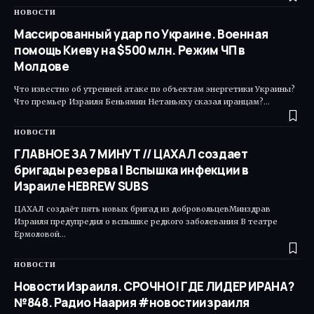
НОВОСТИ
Массированный удар по Украине. Военная
помощь Киеву на $500 млн. Режим ЧП в
Молдове
Что известно об утренней атаке по объектам энергетики Украины?
Что премьер Израиля Беньямин Нетаньяху сказал иранцам?…
НОВОСТИ
ГЛАВНОЕ ЗА 7 МИНУТ // ЦАХАЛ создает
бригады резерва | Вспышка инфекции в
Израиле HEBREW SUBS
ЦАХАЛ создаёт пять новых бригад из добровольцевМинздрав
Израиля предупредил о вспышке редкого заболевания В театре
Ермоловой…
НОВОСТИ
Новости Израиля. СРОЧНО! ГДЕ ЛИДЕР ИРАНА?
№848. Радио Наария #новостиизраиля