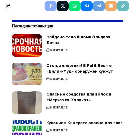
Последние публикации
Найдено тело Шломи Эльдара
Даяна
В ИЗРАИЛЕ
Стоп, аллергики! В Petit Beurre
«Вилли-Фуд» обнаружен кунжут
В ИЗРАИЛЕ
Опасные средства для волос в
«Мерказ ха-Халакот»
В ИЗРАИЛЕ
Купание в Кинерете опасно для глаз
В ИЗРАИЛЕ