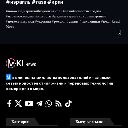
#израиль #газа #иран
#новости_израиля#израиль#иран#газа#новостисегодня
#израильсегодня #новости #радионаария#новостиизраиля
#новостиизраиль#украина #россия #умань #паломники #ие... Read
More ​
М
ы влияем на миллионы пользователей и являемся
сетью новостей стиля жизни и передовых технологий
номер один в мире.
Категории
Быстрые ссылки