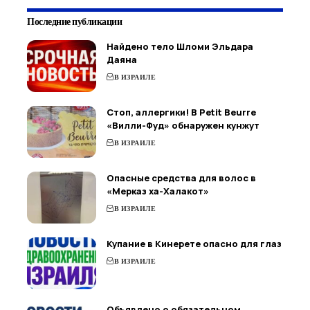
Последние публикации
Найдено тело Шломи Эльдара
Даяна
В ИЗРАИЛЕ
Стоп, аллергики! В Petit Beurre
«Вилли-Фуд» обнаружен кунжут
В ИЗРАИЛЕ
Опасные средства для волос в
«Мерказ ха-Халакот»
В ИЗРАИЛЕ
Купание в Кинерете опасно для глаз
В ИЗРАИЛЕ
Объявлено о обязательном