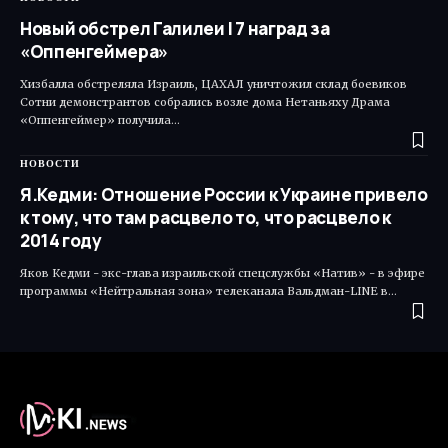
Новый обстрел Галилеи | 7 наград за
«Оппенгеймера»
Хизбалла обстреляла Израиль, ЦАХАЛ уничтожил склад боевиков
Сотни демонстрантов собрались возле дома Нетаньяху Драма
«Оппенгеймер» получила…
НОВОСТИ
Я.Кедми: Отношение России к Украине привело
к тому, что там расцвело то, что расцвело к
2014 году
Яков Кедми - экс-глава израильской спецслужбы «Натив» - в эфире
программы «Нейтральная зона» телеканала Вальдман-LINE в…