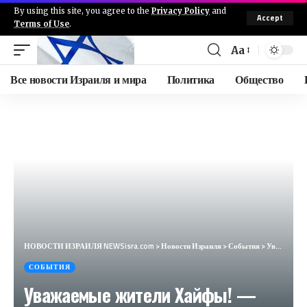
By using this site, you agree to the
Privacy Policy
and
Accept
Terms of Use
.
Aa
Все новости Израиля и мира
Политика
Общество
НОВОСТИ ИЗРАИЛЯ NEWSisra.com
>
Новости Израиля
>
События
>
Уважаемые жители Хайфы! — Проверьте, пожалуйста, если ваши кабаны на месте, так как согласно утвержд
СОБЫТИЯ
Уважаемые жители Хайфы! —