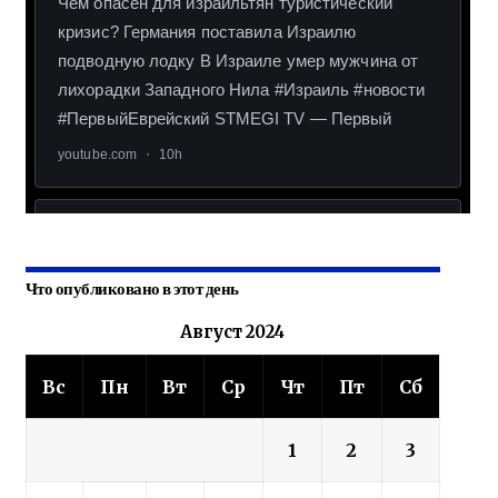
Что опубликовано в этот день
Август 2024
Вс
Пн
Вт
Ср
Чт
Пт
Сб
1
2
3