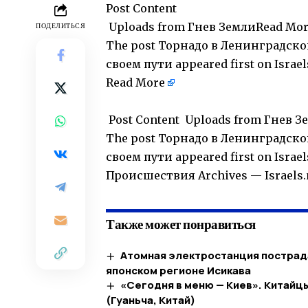
Post Content
​ Uploads from Гнев Земли
Read Mo
ПОДЕЛИТЬСЯ
The post
Торнадо в Ленинградской
своем пути
appeared first on
Israe
Read More
​
​ Post Content ​ Uploads from Гнев
The post Торнадо в Ленинградской
своем пути appeared first on Isra
​Происшествия Archives — Israel
Также может понравиться
Атомная электростанция пострада
японском регионе Исикава
«Сегодня в меню — Киев». Китайцы
(Гуаньча, Китай)