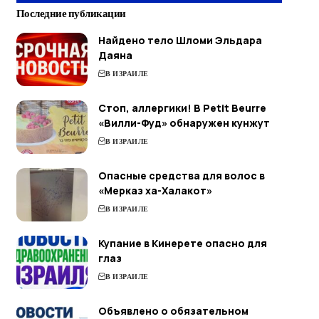
Последние публикации
Найдено тело Шломи Эльдара
Даяна
В ИЗРАИЛЕ
Стоп, аллергики! В Petit Beurre
«Вилли-Фуд» обнаружен кунжут
В ИЗРАИЛЕ
Опасные средства для волос в
«Мерказ ха-Халакот»
В ИЗРАИЛЕ
Купание в Кинерете опасно для
глаз
В ИЗРАИЛЕ
Объявлено о обязательном