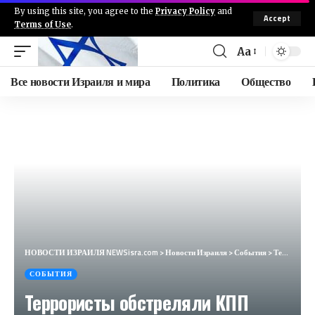
By using this site, you agree to the
Privacy Policy
and
Accept
Terms of Use
.
Aa
Все новости Израиля и мира
Политика
Общество
НОВОСТИ ИЗРАИЛЯ NEWSisra.com
>
Новости Израиля
>
События
>
Террористы обстреляли КПП Хамра (Тубас) окрестности Шхема. Видимо в попытке оттянуть часть сил ЦАХАЛ
СОБЫТИЯ
Террористы обстреляли КПП