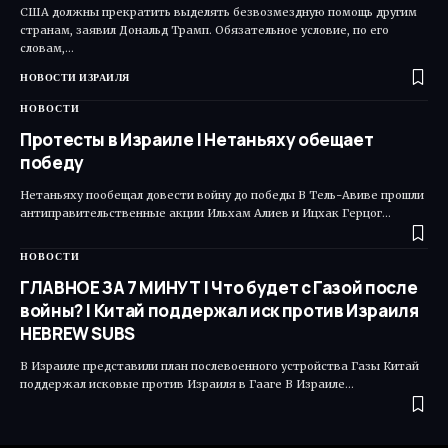
США должны прекратить выделять безвозмездную помощь другим
странам, заявил Дональд Трамп. Обязательное условие, по его
словам,…
НОВОСТИ ИЗРАИЛЯ
НОВОСТИ
Протесты в Израиле | Нетаньяху обещает
победу
Нетаньяху пообещал довести войну до победы В Тель-Авиве прошли
антиправительственные акции Ильхам Алиев и Ицхак Герцог…
НОВОСТИ
ГЛАВНОЕ ЗА 7 МИНУТ | Что будет с Газой после
войны? | Китай поддержал иск против Израиля
HEBREW SUBS
В Израиле представили план послевоенного устройства Газы Китай
поддержал исковые против Израиля в Гааге В Израиле…