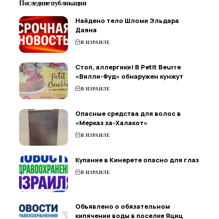
Последние публикации
Найдено тело Шломи Эльдара
Даяна
В ИЗРАИЛЕ
Стоп, аллергики! В Petit Beurre
«Вилли-Фуд» обнаружен кунжут
В ИЗРАИЛЕ
Опасные средства для волос в
«Мерказ ха-Халакот»
В ИЗРАИЛЕ
Купание в Кинерете опасно для глаз
В ИЗРАИЛЕ
Объявлено о обязательном
кипячении воды в поселке Яциц