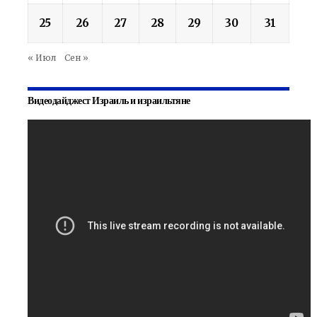
25
26
27
28
29
30
31
« Июл
Сен »
Видеодайджест Израиль и израильтяне