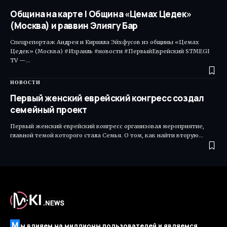
Община на карте | Община «Цемах Цедек»
(Москва) и раввин Элиягу Бар
Спецрепортаж Андрея и Кирилла Эйхфусов из общины «Цемах
Цедек» (Москва) #Израиль #новости #ПервыйЕврейский STMEGI
TV —…
НОВОСТИ
Первый женский еврейский конгресс создал
семейный проект
Первый женский еврейский конгресс организовал мероприятие,
главной темой которого стала Семья. О том, как найти вторую…
М
ы влияем на миллионы пользователей и являемся