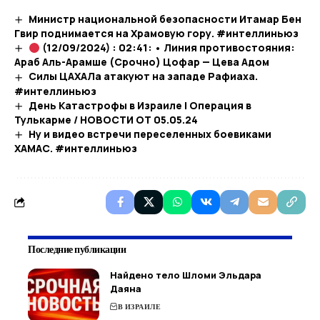
Министр национальной безопасности Итамар Бен
Гвир поднимается на Храмовую гору. #интеллиньюз
(12/09/2024) : 02:41: • Линия противостояния:
Араб Аль-Арамше (Срочно) Цофар — Цева Адом
Силы ЦАХАЛа атакуют на западе Рафиаха.
#интеллиньюз
День Катастрофы в Израиле | Операция в
Тулькарме / НОВОСТИ ОТ 05.05.24
Ну и видео встречи переселенных боевиками
ХАМАС. #интеллиньюз
Последние публикации
Найдено тело Шломи Эльдара
Даяна
В ИЗРАИЛЕ