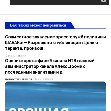
Вам также может понравиться
Совместное заявление пресс-служб полиции и
ШАБАКа: — Разрешено к публикации : Целью
теракта, произош
2 МИН. ЧТЕНИЯ
Очень скоро в эфире 9 канала ИТВ главный
администратор канала Алекс Дроми с
последними анализами и д
НОВОСТИ ИЗРАИЛЯ
0 МИН. ЧТЕНИЯ