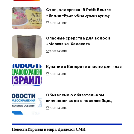
Стоп, аллергики! В Petit Beurre
«Вилли-Фуд» обнаружен кунжут
В ИЗРАИЛЕ
Опасные средства для волос в
«Мерказ ха-Халакот»
В ИЗРАИЛЕ
Купание в Кинерете опасно для глаз
В ИЗРАИЛЕ
Объявлено о обязательном
кипячении воды в поселке Яциц
В ИЗРАИЛЕ
Новости Израиля и мира. Дайджест СМИ