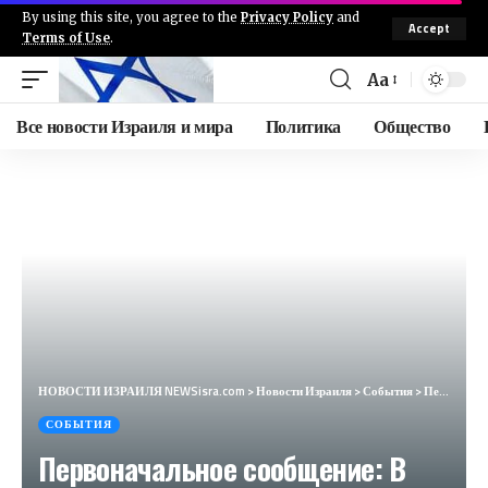
By using this site, you agree to the
Privacy Policy
and
Accept
Terms of Use
.
Aa
Все новости Израиля и мира
Политика
Общество
НОВОСТИ ИЗРАИЛЯ NEWSisra.com
>
Новости Израиля
>
События
>
Первоначальное сообщение: В Нусайрате в центре сектора Газа атакована подземная цель. #интеллиньюз
СОБЫТИЯ
Первоначальное сообщение: В