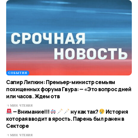
СОБЫТИЯ
Сапир Липкин: Премьер-министр семьям
похищенных форума Гвура: — «Это вопрос дней
или часов. Ждем отв
1 МИН. ЧТЕНИЯ
— Внимание!!!
ну как так?
История
которая вводит в ярость. Парень был ранен в
Секторе
1 МИН. ЧТЕНИЯ