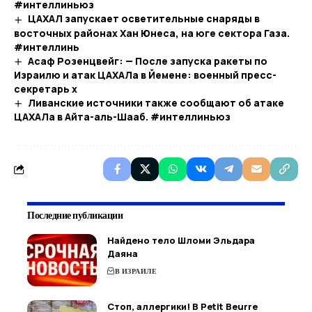
#интеллиньюз
ЦАХАЛ запускает осветительные снаряды в
восточных районах Хан Юнеса, на юге сектора Газа.
#интеллинь
Асаф Розенцвейг: — После запуска ракеты по
Израилю и атак ЦАХАЛа в Йемене: военный пресс-
секретарь х
Ливанские источники также сообщают об атаке
ЦАХАЛа в Айта-аль-Шааб. #интеллиньюз
Последние публикации
Найдено тело Шломи Эльдара
Даяна
В ИЗРАИЛЕ
Стоп, аллергики! В Petit Beurre