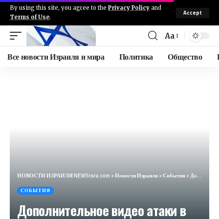
By using this site, you agree to the
Privacy Policy
and
Accept
Terms of Use
.
Aa
Все новости Израиля и мира
Политика
Общество
НОВОСТИ ИЗРАИЛЯ NEWSisra.com
>
Новости Израиля
>
События
>
Дополнительное видео атаки в Нусейрате. #интеллиньюз
СОБЫТИЯ
Дополнительное видео атаки в