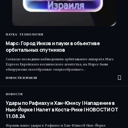
НАУКА
ТЕХНОЛОГИИ
Марс: Город Инков и пауки в объективе
орбитальных спутников
Согласно последним наблюдениям орбитального аппарата Mars
Express Еврейского космического агентства, на Марсе были
обнаружены своеобразные «паукообразные»…
НОВОСТИ ИЗРАИЛЯ
НОВОСТИ
Удары по Рафиаху и Хан-Юнису | Нападение в
Нью-Йорке | Налет в Коста-Рике | НОВОСТИ ОТ
11.08.24
Израиль нанес удары в Рафиахе и Хан-ЮнисеВ Нью-Йорке