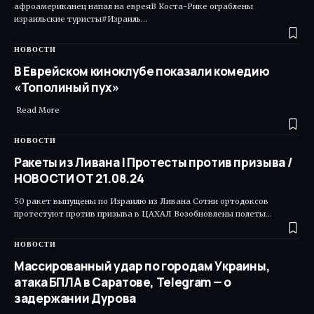
афроамериканец напал на евреяВ Коста-Рике ограблены
израильские туристы#Израиль…
НОВОСТИ
В Еврейском киноклубе показали комедию
«Тополиный пух»
Read More ​
НОВОСТИ
Ракеты из Ливана | Протесты против призыва /
НОВОСТИ ОТ 21.08.24
50 ракет выпущены по Израилю из Ливана Сотни ортодоксов
протестуют против призыва в ЦАХАЛ Возобновлены полеты…
НОВОСТИ
Массированный удар по городам Украины,
атака БПЛА в Саратове, Telegram — о
задержании Дурова