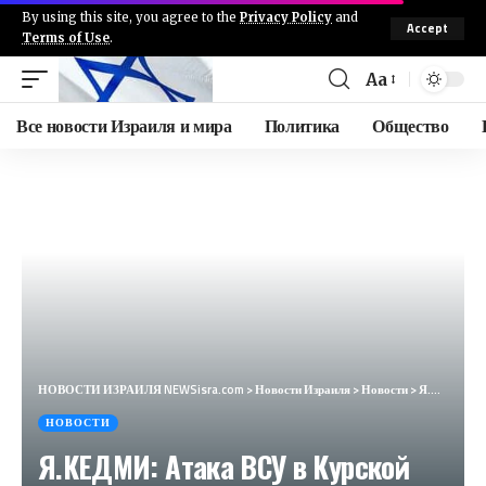
By using this site, you agree to the
Privacy Policy
and
Accept
Terms of Use
.
Aa
Все новости Израиля и мира
Политика
Общество
НОВОСТИ ИЗРАИЛЯ NEWSisra.com
>
Новости Израиля
>
Новости
>
Я.КЕДМИ: Атака ВСУ в Курской области стратегического и оперативного значения иметь не будет
НОВОСТИ
Я.КЕДМИ: Атака ВСУ в Курской