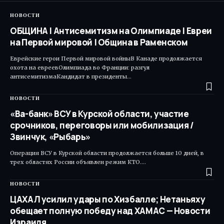
НОВОСТИ
ОБЩИНА | Антисемитизм на Олимпиаде | Евреи
на Первой мировой | Община в Раменском
Еврейские герои Первой мировой войныВ Канаде продолжается
охота на евреевОлимпиада во Франции: разгул
антисемитизмаКандидат в президенты…
НОВОСТИ
«Ва-банк» ВСУ в Курской области, участие
срочников, переговоры или мобилизация /
Звинчук, «Рыбарь»
Операция ВСУ в Курской области продолжается больше 10 дней, в
трех областях России объявлен режим КТО.…
НОВОСТИ
ЦАХАЛ усилил удары по Хизбалле; Нетаньяху
обещает полную победу над ХАМАС — Новости
Израиля