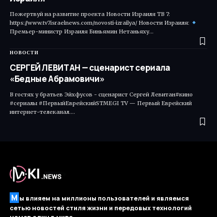
Пожертвуй на развитие проекта Новости Израиля ТВ 7:
https://www.tv7israelnews.com/novosti-izrailya/ Новости Израиля:
Премьер-министр Израиля Биньямин Нетаньяху…
НОВОСТИ
СЕРГЕЙ ЛЕВИТАН — сценарист сериала
«Бедные Абрамовичи»
В гостях у братьев Эйхфусов - сценарист Сергей Левитан#кино
#сериалы #ПервыйЕврейскийSTMEGI TV — Первый Еврейский
интернет-телеканал.…
М
ы влияем на миллионы пользователей и являемся
сетью новостей стиля жизни и передовых технологий