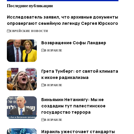
Последние публикации
Исследователь заявил, что архивные документы
опровергают семейную легенду Сергея Юрского
ЕВРЕЙСКИЕ НОВОСТИ
Возвращение Софы Ландвер
В ИЗРАИЛЕ
Грета Тунберг: от святой климата
к иконе радикализма
В ИЗРАИЛЕ
Биньямин Нетаниягу: Мы не
создадим тут палестинское
государство террора
В ИЗРАИЛЕ
Израиль ужесточает стандарты