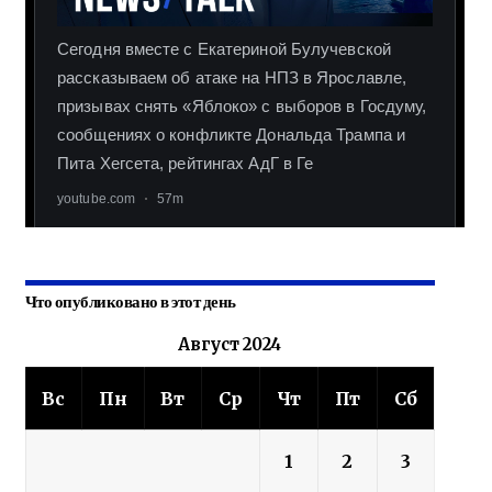
Что опубликовано в этот день
Август 2024
Вс
Пн
Вт
Ср
Чт
Пт
Сб
1
2
3