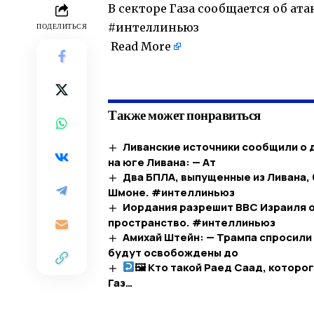
В секторе Газа сообщается об атак
#интеллиньюз
ПОДЕЛИТЬСЯ
Read More
​
Также может понравиться
Ливанские источники сообщили о д
на юге Ливана: — Ат
Два БПЛА, выпущенные из Ливана,
Шмоне. #интеллиньюз
Иордания разрешит ВВС Израиля 
пространство. #интеллиньюз
Амихай Штейн: — Трампа спросили 
будут освобождены до
🖼 Кто такой Раед Саад, которо
Газ…​