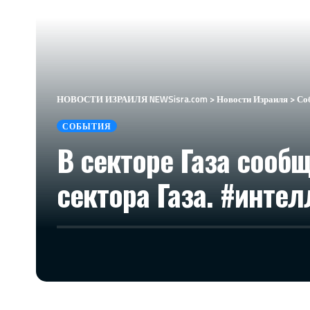
НОВОСТИ ИЗРАИЛЯ NEWSisra.com
>
Новости Израиля
>
Со
СОБЫТИЯ
В секторе Газа сообщ
сектора Газа. #инте