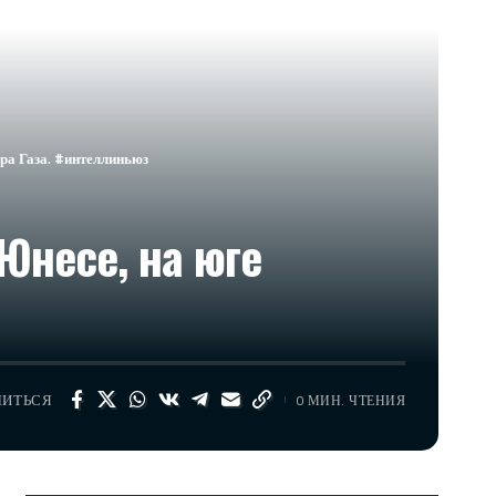
ора Газа. #интеллиньюз
 Юнесе, на юге
ЛИТЬСЯ
0 МИН. ЧТЕНИЯ