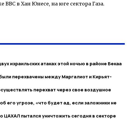
е ВВС в Хан Юнесе, на юге сектора Газа.
вух израильских атаках этой ночью в районе Бекаа
 были перехвачены между Маргалиот и Кирьят-
осуществлять перехват через свое воздушное
об его угрозе, «что будет ад, если заложники не
го ЦАХАЛ пытался уничтожить сегодня в секторе