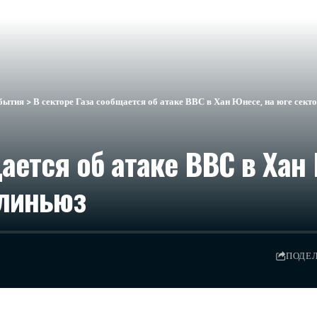
бытия
>
В секторе Газа сообщается об атаке ВВС в Хан Юнесе, на юге сект
ается об атаке ВВС в Хан
ллиньюз
ПОДЕ