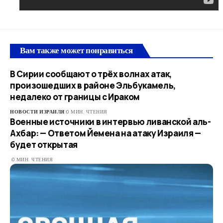
Вам также может понравиться
В Сирии сообщают о трёх волнах атак,
произошедших в районе Эльбукамель,
недалеко от границы с Ираком
НОВОСТИ ИЗРАИЛЯ
0 МИН. ЧТЕНИЯ
Военные источники в интервью ливанской аль-
Ахбар: — Ответом Йемена на атаку Израиля —
будет открытая
0 МИН. ЧТЕНИЯ