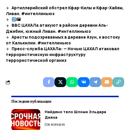
Артиллерийский обстрел Кфар-Килы и Кфар-Хайям,
Ливан. #интеллиньюз
🖼​
ВВС ЦАХАЛа атакуют в районе деревни Аль-
Джибин, южный Ливан. #интеллиньюз
Аресты подозреваемых в деревне Азун, к востоку
от Калькилии. #интеллиньюз
Пресс-служба ЦАХАЛа: — Ночью ЦАХАЛ атаковал
террористическую инфраструктуру
террористической организ
Последние публикации
Найдено тело Шломи Эльдара
Даяна
В ИЗРАИЛЕ