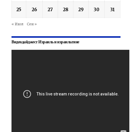
25
26
27
28
29
30
31
« Июл
Сен »
Видеодайджест Израиль и израильтяне