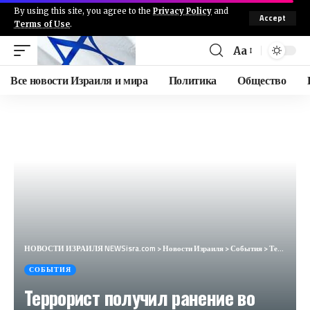
By using this site, you agree to the
Privacy Policy
and
Accept
Terms of Use
.
Aa
Все новости Израиля и мира
Политика
Общество
НОВОСТИ ИЗРАИЛЯ NEWSisra.com
>
Новости Израиля
>
События
>
Террорист получил ранение во время столкновений с силами ЦАХАЛа в деревне Бейт Фурик возле Шхема. #и
СОБЫТИЯ
Террорист получил ранение во