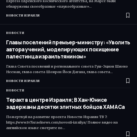
Express Еврейского космического агентства, на Марсе были
обнаружены своеобразные «паукообразные»…
НОВОСТИ ИЗРАИЛЯ
НОВОСТИ
Главы поселений премьер-министру: «Уволить
автора учений, моделирующих похищение
палестинца израильтянином»
Глава Совета поселений и регионального совета Гуш-Эцион Шломо
Нееман, глава совета Шомрон Йоси Дагана, глава совета…
НОВОСТИ ИЗРАИЛЯ
НОВОСТИ
Теракт в центре Израиля; В Хан-Юнисе
задержаны десятки элитных бойцов ХАМАСа
Пожертвуй на развитие проекта Новости Израиля ТВ 7:
https://www.tv7israelnews.com/novosti-izrailya/ Полное видео на
английском языке смотрите по…