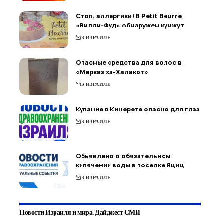
Стоп, аллергики! В Petit Beurre
«Вилли-Фуд» обнаружен кунжут
В ИЗРАИЛЕ
Опасные средства для волос в
«Мерказ ха-Халакот»
В ИЗРАИЛЕ
Купание в Кинерете опасно для глаз
В ИЗРАИЛЕ
Объявлено о обязательном
кипячении воды в поселке Яциц
В ИЗРАИЛЕ
Новости Израиля и мира. Дайджест СМИ