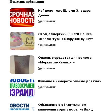
Последние публикации
Найдено тело Шломи Эльдара
Даяна
В ИЗРАИЛЕ
Стоп, аллергики! В Petit Beurre
«Вилли-Фуд» обнаружен кунжут
В ИЗРАИЛЕ
Опасные средства для волос в
«Мерказ ха-Халакот»
В ИЗРАИЛЕ
Купание в Кинерете опасно для глаз
В ИЗРАИЛЕ
Объявлено о обязательном
кипячении воды в поселке Яциц