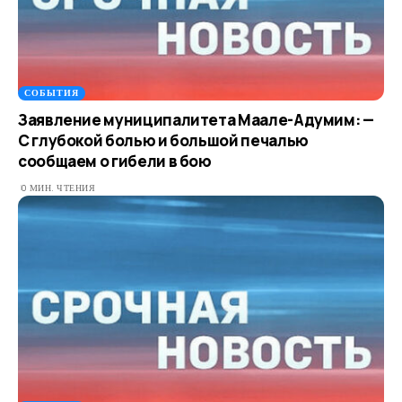
СОБЫТИЯ
Заявление муниципалитета Маале-Адумим: —
С глубокой болью и большой печалью
сообщаем о гибели в бою
0 МИН. ЧТЕНИЯ