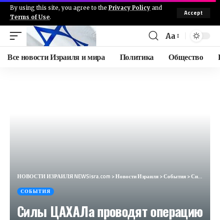
By using this site, you agree to the
Privacy Policy
and
Accept
Terms of Use
.
Aa
Все новости Израиля и мира
Политика
Общество
НОВОСТИ ИЗРАИЛЯ NEWSisra.com
>
Новости Израиля
>
События
>
Силы ЦАХАЛа проводят операцию в городе Калькилия. Арабские источники сообщают о первом раненом терро
СОБЫТИЯ
Силы ЦАХАЛа проводят операцию