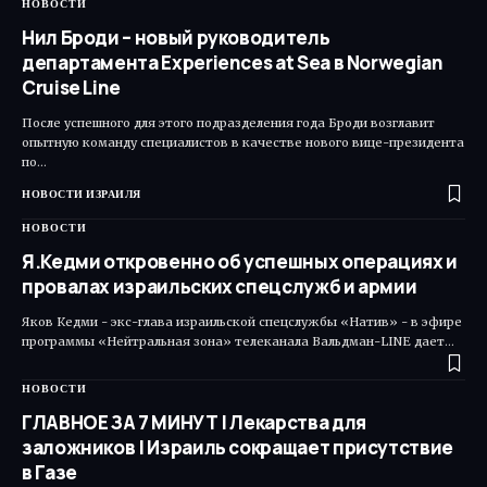
НОВОСТИ
Нил Броди – новый руководитель
департамента Experiences at Sea в Norwegian
Cruise Line
После успешного для этого подразделения года Броди возглавит
опытную команду специалистов в качестве нового вице-президента
по…
НОВОСТИ ИЗРАИЛЯ
НОВОСТИ
Я.Кедми откровенно об успешных операциях и
провалах израильских спецслужб и армии
Яков Кедми - экс-глава израильской спецслужбы «Натив» - в эфире
программы «Нейтральная зона» телеканала Вальдман-LINE дает…
НОВОСТИ
ГЛАВНОЕ ЗА 7 МИНУТ | Лекарства для
заложников | Израиль сокращает присутствие
в Газе