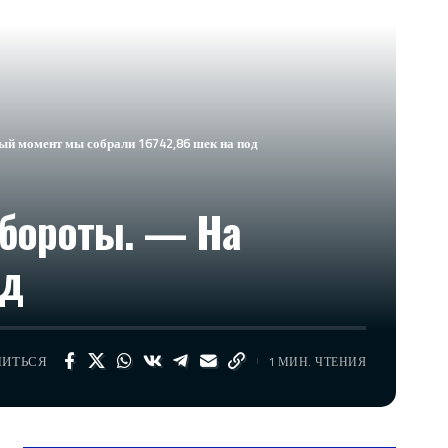
ый момент мы собрали 16742,86 шек на под
обороты. — На
од
ЛИТЬСЯ
1 МИН. ЧТЕНИЯ