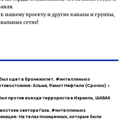
раиля.
 нашему проекту и другие каналы и группы,
циальных сетях!
 был одет в бронежилет. #интеллиньюз
ротивостояния: Альма, Рамот Нафтали (Срочно) •
был против въезда террориста в Израиль, ШАБАК
 востоке сектора Газа. #интеллиньюз
икация: На телах похищенных, которые были