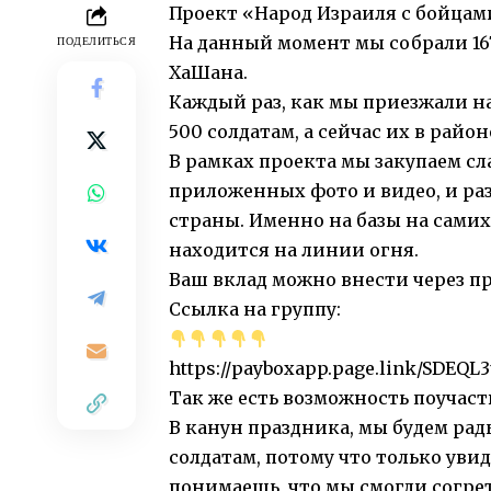
Проект «Народ Израиля с бойцам
На данный момент мы собрали 16
ПОДЕЛИТЬСЯ
ХаШана.
Каждый раз, как мы приезжали н
500 солдатам, а сейчас их в райо
В рамках проекта мы закупаем с
приложенных фото и видео, и ра
страны. Именно на базы на самих
находится на линии огня.
Ваш вклад можно внести через п
Ссылка на группу:
https://payboxapp.page.link/SDEQ
Так же есть возможность поучаст
В канун праздника, мы будем ра
солдатам, потому что только уви
понимаешь, что мы смогли согрет