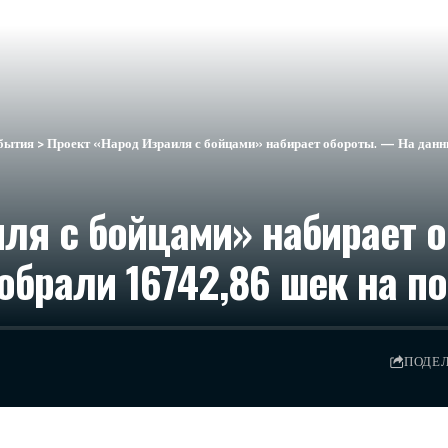
бытия
>
Проект «Народ Израиля с бойцами» набирает обороты. — На данн
ля с бойцами» набирает 
брали 16742,86 шек на п
ПОДЕ