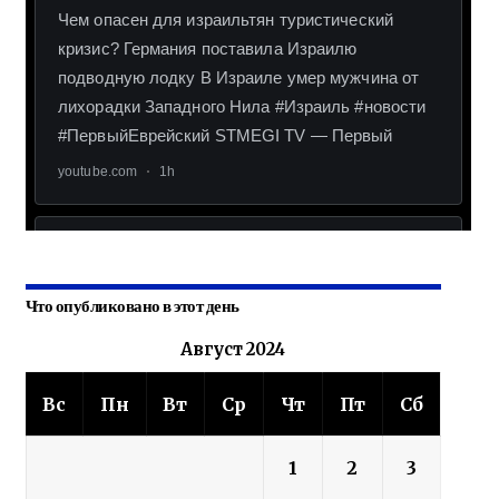
Что опубликовано в этот день
Август 2024
Вс
Пн
Вт
Ср
Чт
Пт
Сб
1
2
3