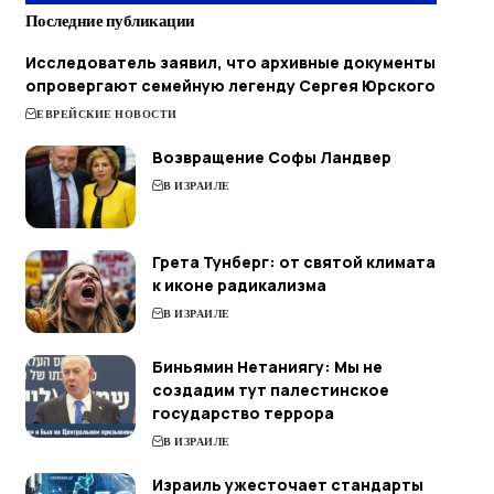
Последние публикации
Исследователь заявил, что архивные документы
опровергают семейную легенду Сергея Юрского
ЕВРЕЙСКИЕ НОВОСТИ
Возвращение Софы Ландвер
В ИЗРАИЛЕ
Грета Тунберг: от святой климата
к иконе радикализма
В ИЗРАИЛЕ
Биньямин Нетаниягу: Мы не
создадим тут палестинское
государство террора
В ИЗРАИЛЕ
Израиль ужесточает стандарты