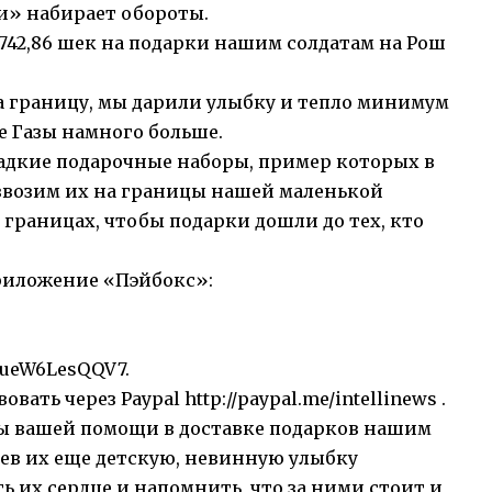
и» набирает обороты.
742,86 шек на подарки нашим солдатам на Рош
а границу, мы дарили улыбку и тепло минимум
не Газы намного больше.
ладкие подарочные наборы, пример которых в
звозим их на границы нашей маленькой
 границах, чтобы подарки дошли до тех, кто
риложение «Пэйбокс»:
L3ueW6LesQQV7
.
вовать через Paypal
http://paypal.me/intellinews
.
ды вашей помощи в доставке подарков нашим
дев их еще детскую, невинную улыбку
ь их сердце и напомнить, что за ними стоит и