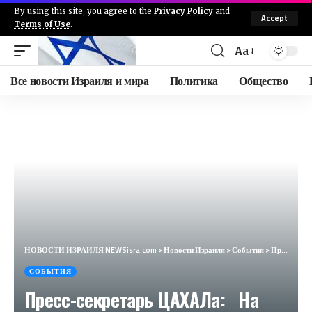
By using this site, you agree to the
Privacy Policy
and
Accept
Terms of Use
.
Aa
Все новости Израиля и мира
Политика
Общество
НОВОСТИ ИЗРАИЛЯ NEWSisra.com
>
Новости Израиля
>
События
>
Пресс-секретарь ЦАХАЛа: На этих выходных начальник Генерального штаба провёл оценку оперативной об
СОБЫТИЯ
Пресс-секретарь ЦАХАЛа: На