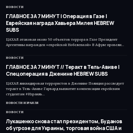
НОВОСТИ
ГЛАВНОЕ ЗА 7 МИНУТ | Операция в Газе |
Еврейская награда Хавьера Милея HEBREW
SUBS
ЦАХАЛ атаковал около 50 объектов террора в Газе Президент
Аргентины награжден «еврейской Нобелевкой» В Афуле провели…
НОВОСТИ
ГЛАВНОЕ ЗА 7 МИНУТ // Теракт в Тель-Авиве |
Спецоперация в Дженине HEBREW SUBS
ЦАХАЛ ликвидировал террористов в Дженине Полиция расследует
теракт в Тель-Авиве Гарвард выплатит компенсации еврейским
студентам #Израиль…
НОВОСТИ ИЗРАИЛЯ
НОВОСТИ
Лукашенко снова стал президентом, Буданов
об угрозе для Украины, торговая война США и