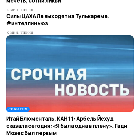
мечеть, сотни ликви
2 МИН. ЧТЕНИЯ
Силы ЦАХАЛа выходят из Тулькарема.
#интеллиньюз
0 МИН. ЧТЕНИЯ
СОБЫТИЯ
Итай Блюменталь, КАН 11: Арбель Йехуд
сказала сегодня: «Я была одна в плену». Гади
Мозес был первым