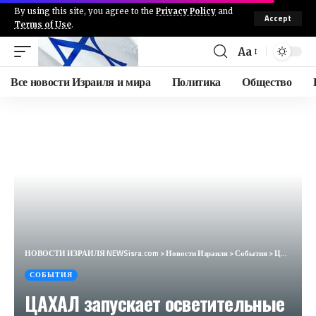
By using this site, you agree to the
Privacy Policy
and
Accept
Terms of Use
.
Aa
Все новости Израиля и мира
Политика
Общество
НОВОСТИ ИЗРАИЛЯ NEWSisra.com
>
Новости Израиля
>
События
>
ЦАХАЛ запускает осветительные снаряды во время входа в Ятму на юге Шхема. #интеллиньюз
СОБЫТИЯ
ЦАХАЛ запускает осветительные