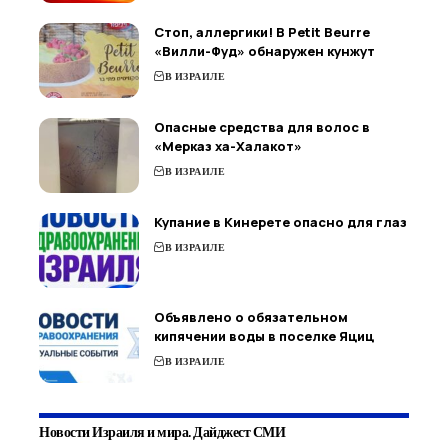
Стоп, аллергики! В Petit Beurre
«Вилли-Фуд» обнаружен кунжут
В ИЗРАИЛЕ
Опасные средства для волос в
«Мерказ ха-Халакот»
В ИЗРАИЛЕ
Купание в Кинерете опасно для глаз
В ИЗРАИЛЕ
Объявлено о обязательном
кипячении воды в поселке Яциц
В ИЗРАИЛЕ
Новости Израиля и мира. Дайджест СМИ