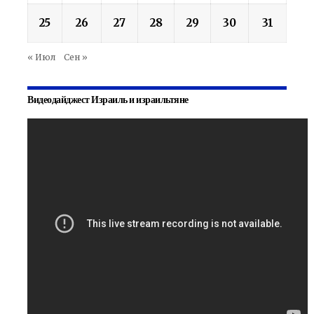
25
26
27
28
29
30
31
« Июл
Сен »
Видеодайджест Израиль и израильтяне