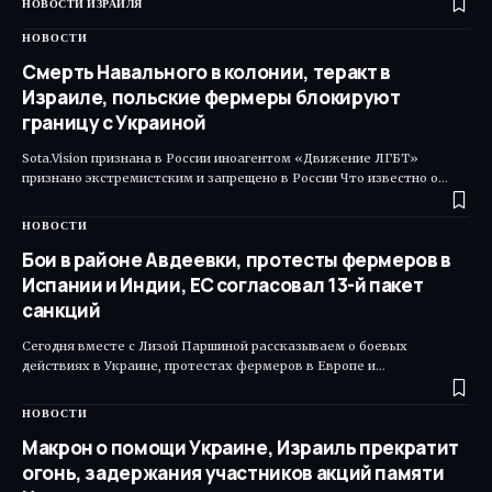
НОВОСТИ ИЗРАИЛЯ
НОВОСТИ
Смерть Навального в колонии, теракт в
Израиле, польские фермеры блокируют
границу с Украиной
Sota.Vision признана в России иноагентом «Движение ЛГБТ»
признано экстремистским и запрещено в России Что известно о…
НОВОСТИ
Бои в районе Авдеевки, протесты фермеров в
Испании и Индии, ЕС согласовал 13-й пакет
санкций
Сегодня вместе с Лизой Паршиной рассказываем о боевых
действиях в Украине, протестах фермеров в Европе и…
НОВОСТИ
Макрон о помощи Украине, Израиль прекратит
огонь, задержания участников акций памяти