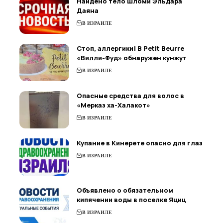
Найдено тело Шломи Эльдара
Даяна
В ИЗРАИЛЕ
Стоп, аллергики! В Petit Beurre
«Вилли-Фуд» обнаружен кунжут
В ИЗРАИЛЕ
Опасные средства для волос в
«Мерказ ха-Халакот»
В ИЗРАИЛЕ
Купание в Кинерете опасно для глаз
В ИЗРАИЛЕ
Объявлено о обязательном
кипячении воды в поселке Яциц
В ИЗРАИЛЕ