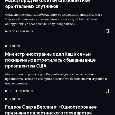
Марс: Город Инков и пауки в объективе
орбитальных спутников
Согласно последним наблюдениям орбитального аппарата Mars
Express Еврейского космического агентства, на Марсе были
обнаружены своеобразные «паукообразные»…
НОВОСТИ ИЗРАИЛЯ
НОВОСТИ
Министр иностранных дел Кац и семьи
похищенных встретились с бывшим вице-
президентом США
Министр иностранных дел Кац поблагодарил бывшего вице-
президента Пенса за его приверженность безопасности Израиля и
его готовность…
НОВОСТИ ИЗРАИЛЯ
НОВОСТИ
Гидеон Саар в Берлине: «Одностороннее
признание палестинского государства