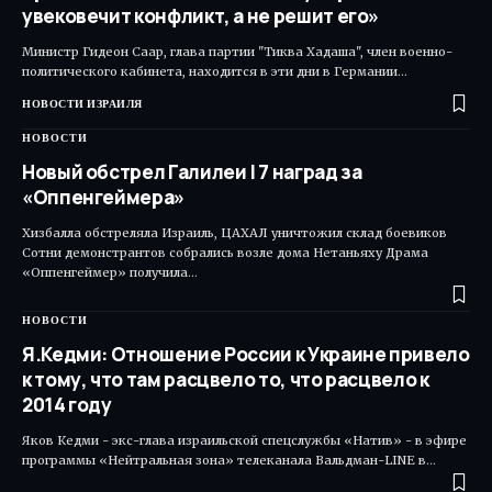
увековечит конфликт, а не решит его»
Министр Гидеон Саар, глава партии "Тиква Хадаша", член военно-
политического кабинета, находится в эти дни в Германии…
НОВОСТИ ИЗРАИЛЯ
НОВОСТИ
Новый обстрел Галилеи | 7 наград за
«Оппенгеймера»
Хизбалла обстреляла Израиль, ЦАХАЛ уничтожил склад боевиков
Сотни демонстрантов собрались возле дома Нетаньяху Драма
«Оппенгеймер» получила…
НОВОСТИ
Я.Кедми: Отношение России к Украине привело
к тому, что там расцвело то, что расцвело к
2014 году
Яков Кедми - экс-глава израильской спецслужбы «Натив» - в эфире
программы «Нейтральная зона» телеканала Вальдман-LINE в…