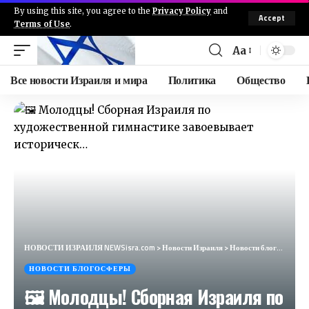
By using this site, you agree to the
Privacy Policy
and
Accept
Terms of Use
.
Aa
Все новости Израиля и мира
Политика
Общество
НОВОСТИ ИЗРАИЛЯ NEWSisra.com
>
Новости Израиля
>
Новости блогосферы
НОВОСТИ БЛОГОСФЕРЫ
🖼 Молодцы! Сборная Израиля по