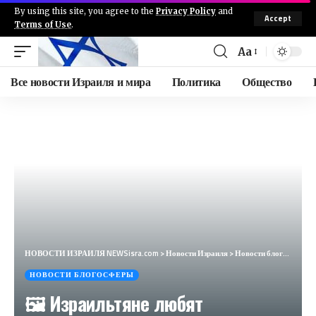
By using this site, you agree to the
Privacy Policy
and
Accept
Terms of Use
.
Aa
Все новости Израиля и мира
Политика
Общество
НОВОСТИ ИЗРАИЛЯ NEWSisra.com
>
Новости Израиля
>
Новости блогосферы
НОВОСТИ БЛОГОСФЕРЫ
🖼 Израильтяне любят