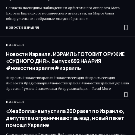
Согласно последним наблюдениям орбитального аппарата Mars
Express Еврейского космического агентства, на Марсе были
обнаружены своеобразные «паукообразные»…
НОВОСТИ ИЗРАИЛЯ
НОВОСТИ
Новости Израиля. ИЗРАИЛЬ ГОТОВИТ ОРУЖИЕ
«СУДНОГО ДНЯ». Выпуск 692 НААРИЯ
#новостиизраиля #израиль
#израиль#новостиизраиля#новостисегодня #израильсегодня
#новости #радионаария#новостиизраиля #новостиизраиль#украина
#россия #умань #паломники #иерусалим#цах... Read More ​
НОВОСТИ
«Хезболла» выпустила 200 ракет по Израилю,
депутатам ограничивают выезд, новый пакет
помощи Украине
Сегодня вместе с Дмитрием Лобановым рассказываем о взаимных