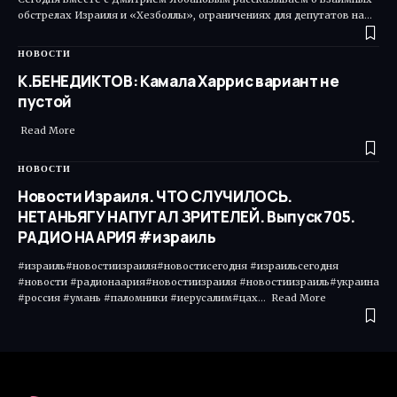
обстрелах Израиля и «Хезболлы», ограничениях для депутатов на…
НОВОСТИ
К.БЕНЕДИКТОВ: Камала Харрис вариант не
пустой
Read More ​
НОВОСТИ
Новости Израиля. ЧТО СЛУЧИЛОСЬ.
НЕТАНЬЯГУ НАПУГАЛ ЗРИТЕЛЕЙ. Выпуск 705.
РАДИО НААРИЯ #израиль
#израиль#новостиизраиля#новостисегодня #израильсегодня
#новости #радионаария#новостиизраиля #новостиизраиль#украина
#россия #умань #паломники #иерусалим#цах... Read More ​