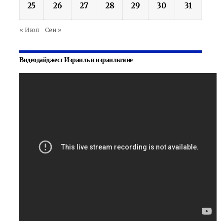
25
26
27
28
29
30
31
« Июл
Сен »
Видеодайджест Израиль и израильтяне