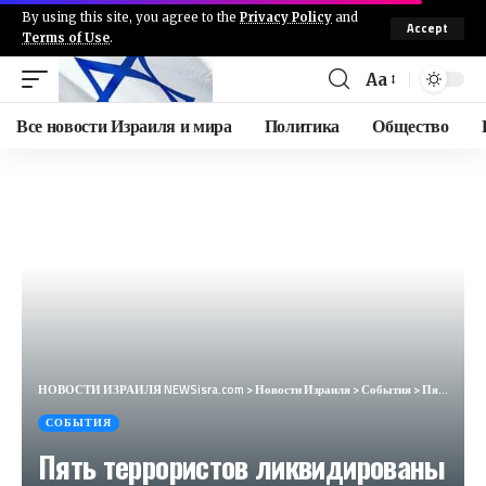
By using this site, you agree to the
Privacy Policy
and
Accept
Terms of Use
.
Aa
Все новости Израиля и мира
Политика
Общество
НОВОСТИ ИЗРАИЛЯ NEWSisra.com
>
Новости Израиля
>
События
>
Пять террористов ликвидированы в Маваси на западе Хан Юнеса. #интеллиньюз
СОБЫТИЯ
Пять террористов ликвидированы