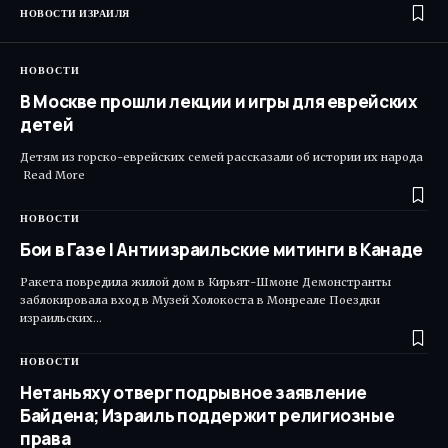
НОВОСТИ ИЗРАИЛЯ
НОВОСТИ
В Москве прошли лекции и игры для еврейских
детей
Детям из горско-еврейских семей рассказали об истории их народа ​
Read More
НОВОСТИ
Бои в Газе | Антиизраильские митинги в Канаде
Ракета повредила жилой дом в Кирьят-Шмоне Демонстранты
заблокировала вход в Музей Холокоста в Монреале Поездки
израильских…
НОВОСТИ
Нетаньяху отверг подрывное заявление
Байдена; Израиль поддержит религиозные
права