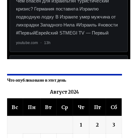
Что опубликовано в этот день
Август 2024
Вс
Пн
Вт
Ср
Чт
Пт
Сб
1
2
3