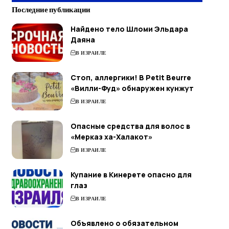
Последние публикации
Найдено тело Шломи Эльдара
Даяна
В ИЗРАИЛЕ
Стоп, аллергики! В Petit Beurre
«Вилли-Фуд» обнаружен кунжут
В ИЗРАИЛЕ
Опасные средства для волос в
«Мерказ ха-Халакот»
В ИЗРАИЛЕ
Купание в Кинерете опасно для
глаз
В ИЗРАИЛЕ
Объявлено о обязательном