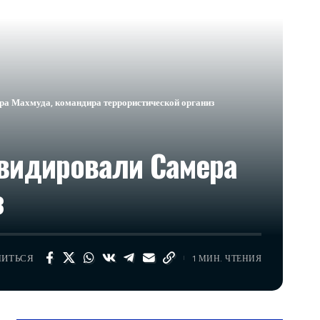
Махмуда, командира террористической организ
видировали Самера
з
ЛИТЬСЯ
1 МИН. ЧТЕНИЯ