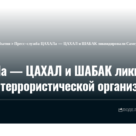
бытия
>
Пресс-служба ЦАХАЛа — ЦАХАЛ и ШАБАК ликвидировали Самера 
Ла — ЦАХАЛ и ШАБАК лик
террористической органи
ПОДЕ