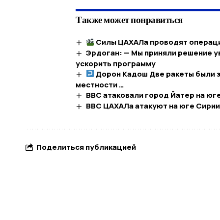
Также может понравиться
Силы ЦАХАЛа проводят операци
Эрдоган: — Мы приняли решение ув
ускорить программу
Дорон Кадош Две ракеты были з
местности …​
ВВС атаковали город Йатер на юг
ВВС ЦАХАЛа атакуют на юге Сири
Поделиться публикацией