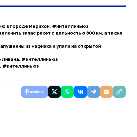
ю в городе Иерихон. #интеллиньюз​
еличить запас ракет с дальностью 800 км, а также
апущенны из Рафиаха и упали на открытой
е Ливана. #интеллиньюз
и. #интеллиньюз
Facebook