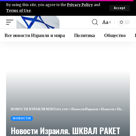
By using this site, you agree to the
Privacy Policy
and
Accept
Terms of Use
.
Aa
Все новости Израиля и мира
Политика
Общество
НОВОСТИ ИЗРАИЛЯ NEWSisra.com
>
Новости Израиля
>
Новости
>
Новости Израиля. ШКВАЛ РАКЕТ ИЗ ЛИВАНА. Выпуск 727. РАДИО НААРИЯ #израиль #новостиизраиля #иран
НОВОСТИ
Новости Израиля. ШКВАЛ РАКЕТ