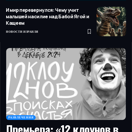
И мир перевернулся: Чему учит
малышей насилие над Бабой Ягой и
Кащеем
НОВОСТИ ИЗРАИЛЯ
РАЗВЛЕЧЕНИЯ
Премьера: «12 клоунов в