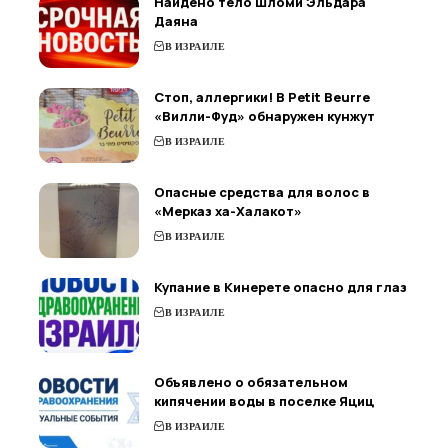
Найдено тело Шломи Эльдара
Даяна
В ИЗРАИЛЕ
Стоп, аллергики! В Petit Beurre
«Вилли-Фуд» обнаружен кунжут
В ИЗРАИЛЕ
Опасные средства для волос в
«Мерказ ха-Халакот»
В ИЗРАИЛЕ
Купание в Кинерете опасно для глаз
В ИЗРАИЛЕ
Объявлено о обязательном
кипячении воды в поселке Яциц
В ИЗРАИЛЕ