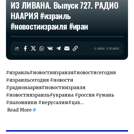
ИЗ ЛИВАНА. Выпуск 727. РАДИО
НААРИЯ #израиль
#новостиизраиля #иран
0 МИН. ЧТЕНИЯ
#израиль#новостиизраиля#новостисегодня
#израильсегодня #новости
#радионаария#новостиизраиля
#новостиизраиль#украина #россия #умань
#паломники #иерусалим#цах…
Read More
​