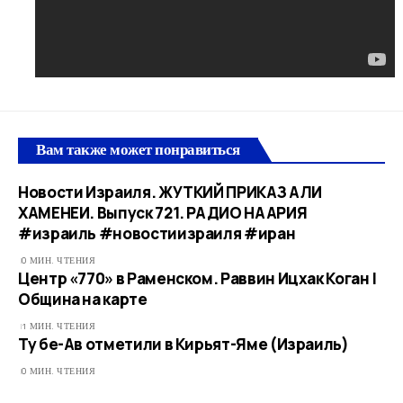
Вам также может понравиться
Новости Израиля. ЖУТКИЙ ПРИКАЗ АЛИ
ХАМЕНЕИ. Выпуск 721. РАДИО НААРИЯ
#израиль #новостиизраиля #иран
0 МИН. ЧТЕНИЯ
Центр «770» в Раменском. Раввин Ицхак Коган |
Община на карте
1 МИН. ЧТЕНИЯ
Ту бе-Ав отметили в Кирьят-Яме (Израиль)
0 МИН. ЧТЕНИЯ