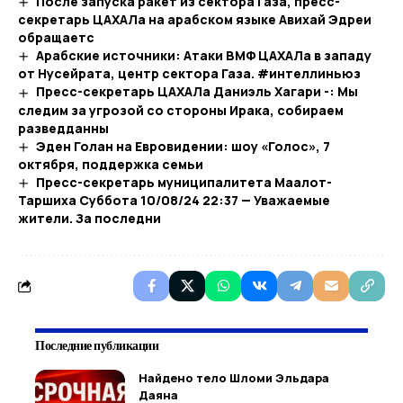
После запуска ракет из сектора Газа, пресс-
секретарь ЦАХАЛа на арабском языке Авихай Эдреи
обращаетс
Арабские источники: Атаки ВМФ ЦАХАЛа в западу
от Нусейрата, центр сектора Газа. #интеллиньюз
Пресс-секретарь ЦАХАЛа Даниэль Хагари -: Мы
следим за угрозой со стороны Ирака, собираем
разведданны
Эден Голан на Евровидении: шоу «Голос», 7
октября, поддержка семьи
Пресс-секретарь муниципалитета Маалот-
Таршиха Суббота 10/08/24 22:37 — Уважаемые
жители. За последни
Последние публикации
Найдено тело Шломи Эльдара
Даяна