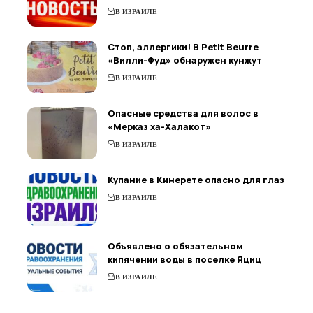
В ИЗРАИЛЕ
Стоп, аллергики! В Petit Beurre
«Вилли-Фуд» обнаружен кунжут
В ИЗРАИЛЕ
Опасные средства для волос в
«Мерказ ха-Халакот»
В ИЗРАИЛЕ
Купание в Кинерете опасно для глаз
В ИЗРАИЛЕ
Объявлено о обязательном
кипячении воды в поселке Яциц
В ИЗРАИЛЕ