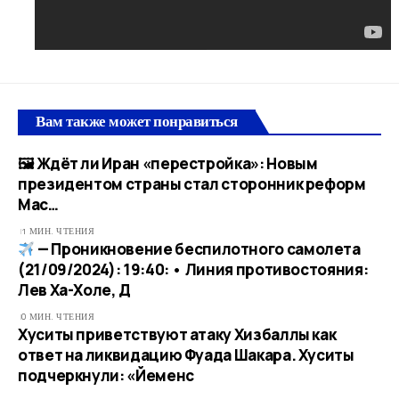
Вам также может понравиться
🖼 Ждёт ли Иран «перестройка»: Новым
президентом страны стал сторонник реформ
Мас…​
1 МИН. ЧТЕНИЯ
— Проникновение беспилотного самолета
(21/09/2024): 19:40: • Линия противостояния:
Лев Ха-Холе, Д
0 МИН. ЧТЕНИЯ
Хуситы приветствуют атаку Хизбаллы как
ответ на ликвидацию Фуада Шакара. Хуситы
подчеркнули: «Йеменс