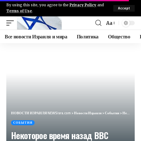
By using this site, you agree to the
Privacy Policy
and
Accept
Terms of Use
.
Aa
Все новости Израиля и мира
Политика
Общество
НОВОСТИ ИЗРАИЛЯ NEWSisra.com
>
Новости Израиля
>
События
>
Некоторое время назад ВВС атаковали цель в Накуре на юге Ливана при помощи БПЛА. #интеллиньюз
СОБЫТИЯ
Некоторое время назад ВВС