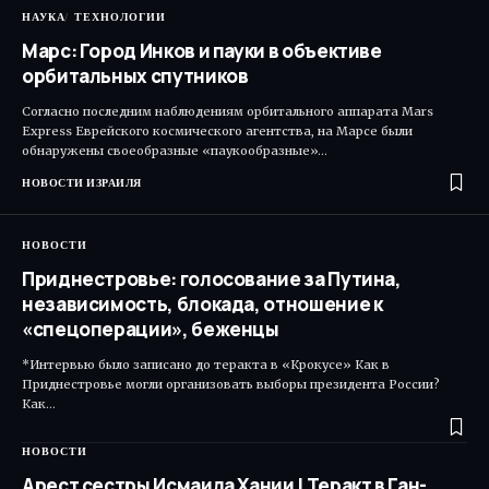
НАУКА
ТЕХНОЛОГИИ
Марс: Город Инков и пауки в объективе
орбитальных спутников
Согласно последним наблюдениям орбитального аппарата Mars
Express Еврейского космического агентства, на Марсе были
обнаружены своеобразные «паукообразные»…
НОВОСТИ ИЗРАИЛЯ
НОВОСТИ
Приднестровье: голосование за Путина,
независимость, блокада, отношение к
«спецоперации», беженцы
*Интервью было записано до теракта в «Крокусе» Как в
Приднестровье могли организовать выборы президента России?
Как…
НОВОСТИ
Арест сестры Исмаила Хании | Теракт в Ган-