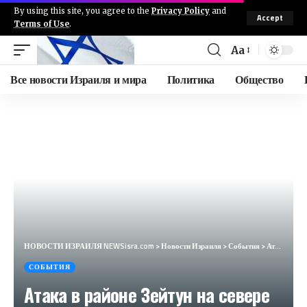
By using this site, you agree to the
Privacy Policy
and
Accept
Terms of Use
.
Aa
Все новости Израиля и мира
Политика
Общество
НОВОСТИ ИЗРАИЛЯ NEWSisra.com
>
Новости Израиля
>
События
>
Атака в районе Зейтун на севере сектора Газа. #интеллиньюз
СОБЫТИЯ
Атака в районе Зейтун на севере