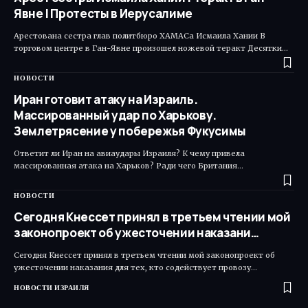
Явне | Протесты в Иерусалиме
Арестована сестра глав политбюро ХАМАСа Исмаила Хании В
торговом центре в Ган-Явне произошел ножевой теракт Десятки…
НОВОСТИ
Иран готовит атаку на Израиль.
Массированный удар по Харькову.
Землетрясение у побережья Фукусимы
Ответит ли Иран на авиаудары Израиля? К чему привела
массированная атака на Харьков? Ради чего Британия…
НОВОСТИ
Сегодня Кнессет принял в третьем чтении мой
законопроект об ужесточении наказани…
Сегодня Кнессет принял в третьем чтении мой законопроект об
ужесточении наказания для тех, кто содействует провозу…
НОВОСТИ ИЗРАИЛЯ