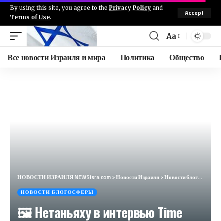
By using this site, you agree to the
Privacy Policy
and
Accept
Terms of Use
.
Aa
Все новости Израиля и мира
Политика
Общество
НОВОСТИ ИЗРАИЛЯ NEWSisra.com
>
Новости Израиля
>
Новости блогосферы
НОВОСТИ БЛОГОСФЕРЫ
🖼 Нетаньяху в интервью Time