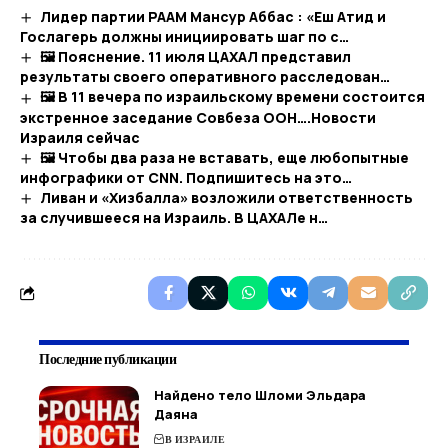
Лидер партии РААМ Мансур Аббас : «Еш Атид и
Гослагерь должны инициировать шаг по с…
🖼 Пояснение. 11 июля ЦАХАЛ представил
результаты своего оперативного расследован…
🖼 В 11 вечера по израильскому времени состоится
экстренное заседание Совбеза ООН….​Новости
Израиля сейчас
🖼 Чтобы два раза не вставать, еще любопытные
инфографики от CNN. Подпишитесь на это…
Ливан и «Хизбалла» возложили ответственность
за случившееся на Израиль. В ЦАХАЛе н…
Последние публикации
Найдено тело Шломи Эльдара
Даяна
В ИЗРАИЛЕ