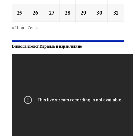
25
26
27
28
29
30
31
« Июл
Сен »
Видеодайджест Израиль и израильтяне