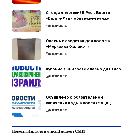
Стоп, аллергики! В Petit Beurre
«Вилли-Фуд» обнаружен кунжут
В ИЗРАИЛЕ
Опасные средства для волос в
«Мерказ ха-Халакот»
В ИЗРАИЛЕ
Купание в Кинерете опасно для глаз
В ИЗРАИЛЕ
Объявлено о обязательном
кипячении воды в поселке Яциц
В ИЗРАИЛЕ
Новости Израиля и мира. Дайджест СМИ