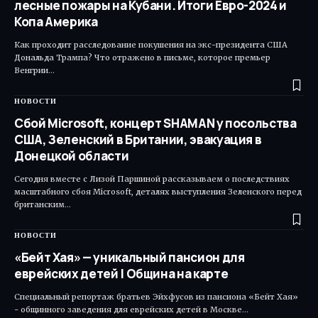
лесные пожары на Кубани. Итоги Евро-2024 и
Копа Америка
Как проходит расследование покушения на экс-президента США
Дональда Трампа? Что отражено в письме, которое премьер
Венгрии…
НОВОСТИ
Сбой Microsoft, концерт SHAMAN у посольства
США, Зеленский в Британии, эвакуация в
Донецкой области
Сегодня вместе с Лизой Паршиной рассказываем о последствиях
масштабного сбоя Microsoft, деталях выступления Зеленского перед
британским…
НОВОСТИ
«Бейт Хая» — уникальный пансион для
еврейских детей | Община на карте
Специальный репортаж братьев Эйхфусов из пансиона «Бейт Хая»
- общинного заведения для еврейских детей в Москве…