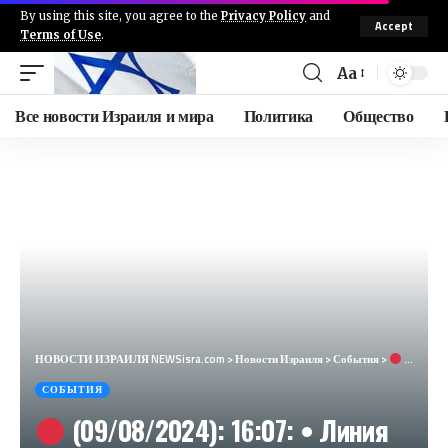
By using this site, you agree to the
Privacy Policy
and
Accept
Terms of Use
.
Aa
Все новости Израиля и мира
Политика
Общество
НОВОСТИ ИЗРАИЛЯ NEWSisra.com
>
Новости Израиля
>
События
>
(09/08/2024): 16:07: • Линия противостояния: Авивим, Ирон (Срочно) Цофар — Цева Адом
СОБЫТИЯ
(09/08/2024): 16:07: • Линия