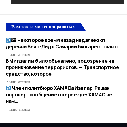
Вам также может понравиться
🖼 Некоторое время назад недалеко от
деревни Бейт-Лид в Самарии был арестован о…​
0 МИН. ЧТЕНИЯ
В Мигдалим было объявлено, подозрение на
проникновение террористов. — Транспортное
средство, которое
0 МИН. ЧТЕНИЯ
Член политбюро ХАМАСа Изат ар-Рашак
опроверг сообщение о переезде: ХАМАС не
нам…​
1 МИН. ЧТЕНИЯ