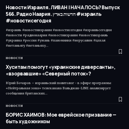
Новости Израиля. ЛИВАН | НАЧАЛОСЬ? Выпуск
566. Радио Наария. חדשות בארץ #израиль
#новостисегодня
#израиль #новостиизраиля #новостисегодня #израильсегодня
#новости #радионаария #новостиизраиля #новостиизраиль
#украина #россия #умань #паломники #иерусалим #цахал
#нетаньягу #нетаньяху…
НОВОСТИ
Хуситам помогут «украинские диверсанты»,
«взорвавшие» «Северный поток»?
Юрий Бочаров – израильский политолог - в эфире программы
«Нейтральная зона» телеканала Вальдман-LINE анализирует
сообщения британских…
НОВОСТИ
БОРИС ХАИМОВ: Мое еврейское призвание —
быть художником