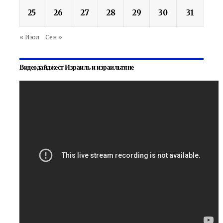
25
26
27
28
29
30
31
« Июл
Сен »
Видеодайджест Израиль и израильтяне