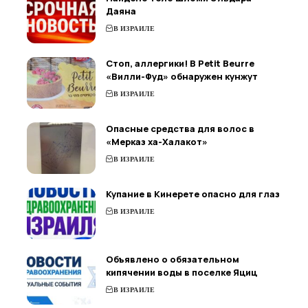
Даяна
В ИЗРАИЛЕ
Стоп, аллергики! В Petit Beurre
«Вилли-Фуд» обнаружен кунжут
В ИЗРАИЛЕ
Опасные средства для волос в
«Мерказ ха-Халакот»
В ИЗРАИЛЕ
Купание в Кинерете опасно для глаз
В ИЗРАИЛЕ
Объявлено о обязательном
кипячении воды в поселке Яциц
В ИЗРАИЛЕ