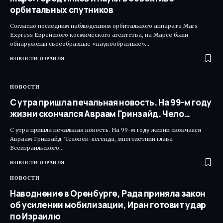
орбитальных спутников
Согласно последним наблюдениям орбитального аппарата Mars
Express Еврейского космического агентства, на Марсе были
обнаружены своеобразные «паукообразные»…
НОВОСТИ ИЗРАИЛЯ
НОВОСТИ
С утра пришла печальная новость. На 99-м году
жизни скончался Авраам Гринзайд. Чело…
С утра пришла печальная новость. На 99-м году жизни скончался
Авраам Гринзайд. Человек-легенда, многолетний глава
Всеизраильского…
НОВОСТИ ИЗРАИЛЯ
НОВОСТИ
Наводнение в Оренбурге, Рада приняла закон
об усилении мобилизации, Иран готовит удар
по Израилю