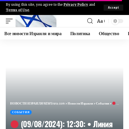
By using this site, you agree to the
Privacy Policy
and
Accept
Terms of Use
.
Aa
Все новости Израиля и мира
Политика
Общество
НОВОСТИ ИЗРАИЛЯ NEWSisra.com
>
Новости Израиля
>
События
>
(09/08/2024): 12:30: • Линия противостояния: Кирьят Шмона, Тель Хай, Мааян Барух, Кфар Гилади, К
СОБЫТИЯ
(09/08/2024): 12:30: • Линия