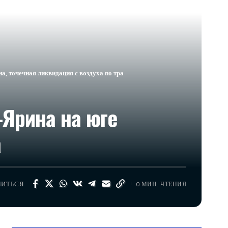
, точечная ликвидация с воздуха по тра
-Ярина на юге
а
ЛИТЬСЯ
0 МИН. ЧТЕНИЯ