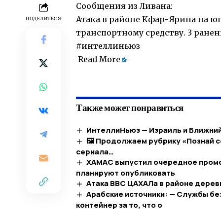
Сообщения из Ливана:
Атака в районе Кфар-Ярина на юг
ПОДЕЛИТЬСЯ
транспортному средству. 3 ранен
#интеллиньюз
Read More
​
Также может понравиться
ИнтеллиНьюз — Израиль и Ближний 
🖼 Продолжаем рубрику «Познай 
сериала…​
ХАМАС выпустил очередное промо,
планируют опубликовать
Атака ВВС ЦАХАЛа в районе дерев
Арабские источники: — Службы бе
контейнер за то, что о