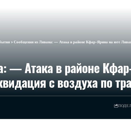
бытия
>
Сообщения из Ливана: — Атака в районе Кфар-Ярина на юге Ливана
: — Атака в районе Кфар
квидация с воздуха по тр
ПОДЕ