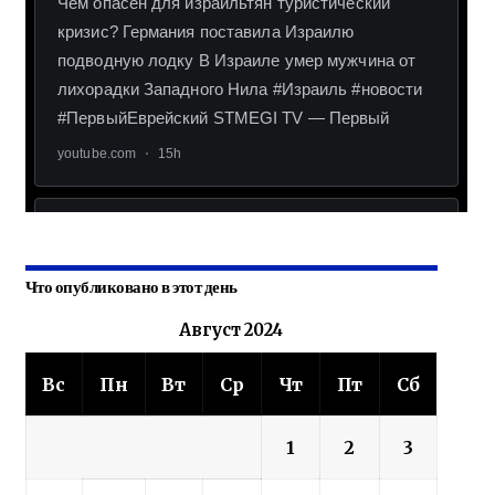
Что опубликовано в этот день
Август 2024
Вс
Пн
Вт
Ср
Чт
Пт
Сб
1
2
3