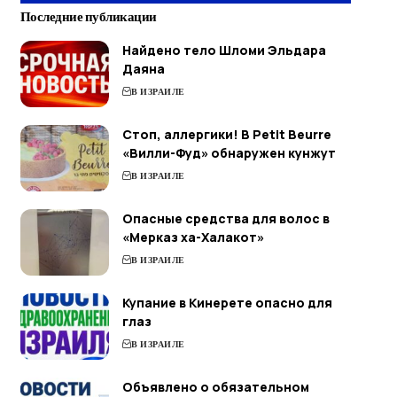
Последние публикации
Найдено тело Шломи Эльдара
Даяна
В ИЗРАИЛЕ
Стоп, аллергики! В Petit Beurre
«Вилли-Фуд» обнаружен кунжут
В ИЗРАИЛЕ
Опасные средства для волос в
«Мерказ ха-Халакот»
В ИЗРАИЛЕ
Купание в Кинерете опасно для
глаз
В ИЗРАИЛЕ
Объявлено о обязательном