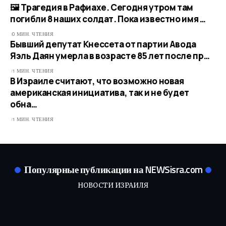
🖼 Трагедия в Рафиахе. Сегодня утром там
погибли 8 наших солдат. Пока известно имя …
0 МИН. ЧТЕНИЯ
Бывший депутат Кнессета от партии Авода
Яэль Даян умерла в возрасте 85 лет после пр…
1 МИН. ЧТЕНИЯ
В Израиле считают, что возможно новая
американская инициатива, так и не будет
обна…
1 МИН. ЧТЕНИЯ
Популярные публикации на NEWSisra.com
НОВОСТИ ИЗРАИЛЯ