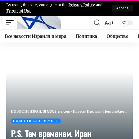
By using this site, you agree to the
Privacy Policy
and
Accept
Terms of Use
.
Aa
Все новости Израиля и мира
Политика
Общество
НОВОСТИ ИЗРАИЛЯ NEWSisra.com
>
Новости Израиля
>
Новости блогосферы
НОВОСТИ БЛОГОСФЕРЫ
P.S. Тем временем, Иран