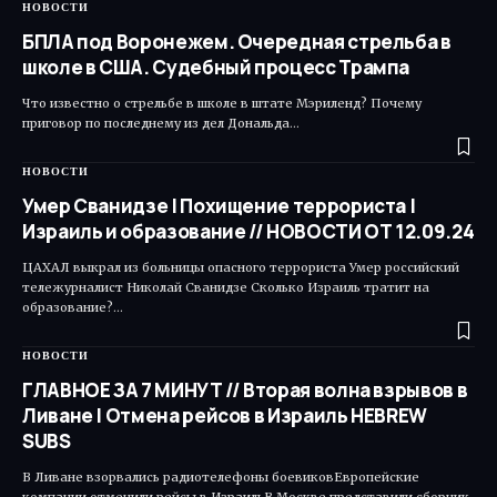
НОВОСТИ
БПЛА под Воронежем. Очередная стрельба в
школе в США. Судебный процесс Трампа
Что известно о стрельбе в школе в штате Мэриленд? Почему
приговор по последнему из дел Дональда…
НОВОСТИ
Умер Сванидзе | Похищение террориста |
Израиль и образование // НОВОСТИ ОТ 12.09.24
ЦАХАЛ выкрал из больницы опасного террориста Умер российский
тележурналист Николай Сванидзе Сколько Израиль тратит на
образование?…
НОВОСТИ
ГЛАВНОЕ ЗА 7 МИНУТ // Вторая волна взрывов в
Ливане | Отмена рейсов в Израиль HEBREW
SUBS
В Ливане взорвались радиотелефоны боевиковЕвропейские