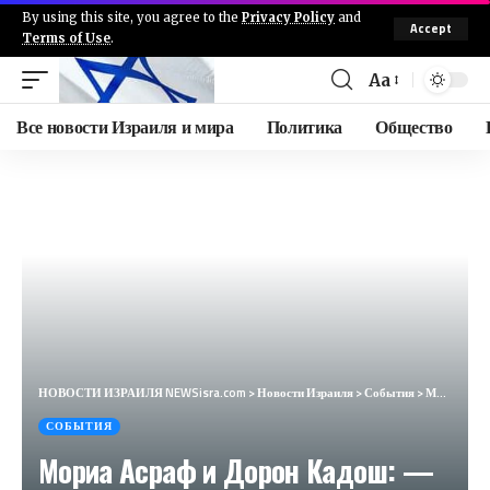
By using this site, you agree to the
Privacy Policy
and
Accept
Terms of Use
.
Aa
Все новости Израиля и мира
Политика
Общество
НОВОСТИ ИЗРАИЛЯ NEWSisra.com
>
Новости Израиля
>
События
>
Мориа Асраф и Дорон Кадош: — На фоне ожидания ответа от Хизбаллы и Ирана: завтра вечером ожидается з
СОБЫТИЯ
Мориа Асраф и Дорон Кадош: —