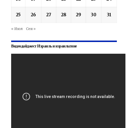
25
26
27
28
29
30
31
« Июл
Сен »
Видеодайджест Израиль и израильтяне