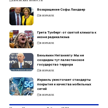
ЕВРЕЙСКИЕ НОВОСТИ
Возвращение Софы Ландвер
В ИЗРАИЛЕ
Грета Тунберг: от святой климата к
иконе радикализма
В ИЗРАИЛЕ
Биньямин Нетаниягу: Мы не
создадим тут палестинское
государство террора
В ИЗРАИЛЕ
Израиль ужесточает стандарты
покрытия и качества мобильных
сетей
В ИЗРАИЛЕ