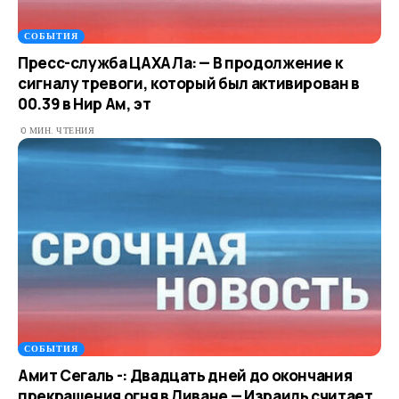
СОБЫТИЯ
Пресс-служба ЦАХАЛа: — В продолжение к
сигналу тревоги, который был активирован в
00.39 в Нир Ам, эт
0 МИН. ЧТЕНИЯ
СОБЫТИЯ
Амит Сегаль -: Двадцать дней до окончания
прекращения огня в Ливане — Израиль считает,