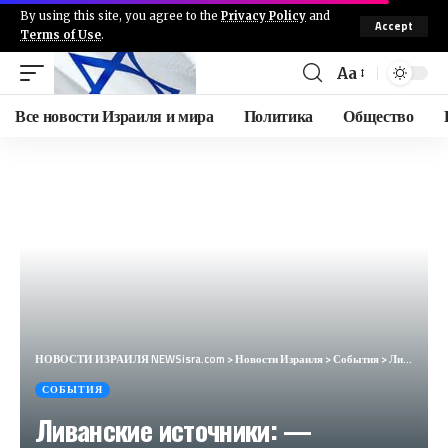
By using this site, you agree to the
Privacy Policy
and
Accept
Terms of Use
.
Aa
Все новости Израиля и мира
Политика
Общество
НОВОСТИ ИЗРАИЛЯ NEWSisra.com
>
Новости Израиля
>
События
>
Ливанские источники: — Артиллерийская атака ЦАХАЛа на юге Ливана. #интеллиньюз
СОБЫТИЯ
Ливанские источники: —