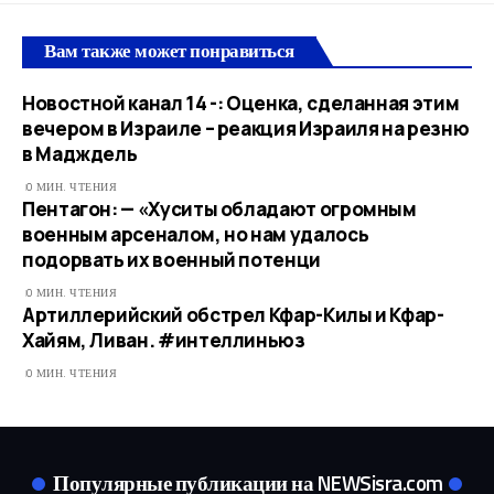
Вам также может понравиться
Новостной канал 14 -: Оценка, сделанная этим
вечером в Израиле – реакция Израиля на резню
в Мадждель
0 МИН. ЧТЕНИЯ
Пентагон: — «Хуситы обладают огромным
военным арсеналом, но нам удалось
подорвать их военный потенци
0 МИН. ЧТЕНИЯ
Артиллерийский обстрел Кфар-Килы и Кфар-
Хайям, Ливан. #интеллиньюз
0 МИН. ЧТЕНИЯ
Популярные публикации на NEWSisra.com