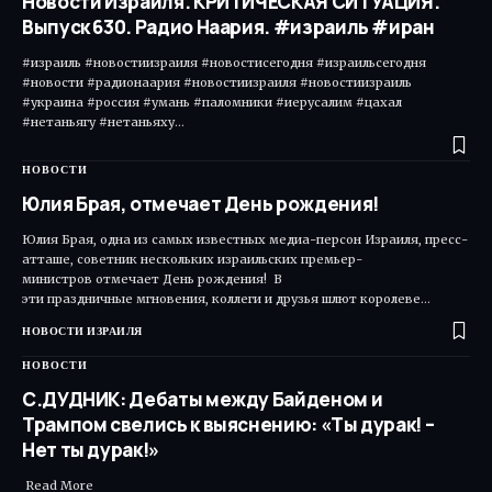
Новости Израиля. КРИТИЧЕСКАЯ СИТУАЦИЯ.
Выпуск 630. Радио Наария. #израиль #иран
#израиль #новостиизраиля #новостисегодня #израильсегодня
#новости #радионаария #новостиизраиля #новостиизраиль
#украина #россия #умань #паломники #иерусалим #цахал
#нетаньягу #нетаньяху…
НОВОСТИ
Юлия Брая, отмечает День рождения!
Юлия Брая, одна из самых известных медиа-персон Израиля, пресс-
атташе, советник нескольких израильских премьер-
министров отмечает День рождения! В
эти праздничные мгновения, коллеги и друзья шлют королеве…
НОВОСТИ ИЗРАИЛЯ
НОВОСТИ
С.ДУДНИК: Дебаты между Байденом и
Трампом свелись к выяснению: «Ты дурак! –
Нет ты дурак!»
Read More ​