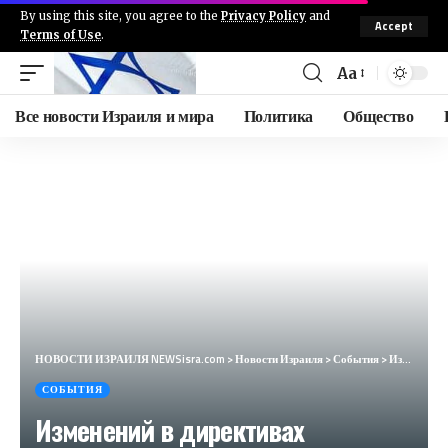
By using this site, you agree to the
Privacy Policy
and
Accept
Terms of Use
.
Aa
Все новости Израиля и мира
Политика
Общество
НОВОСТИ ИЗРАИЛЯ NEWSisra.com
>
Новости Израиля
>
События
>
Изменений в директивах Командования Тыла
СОБЫТИЯ
Изменений в директивах