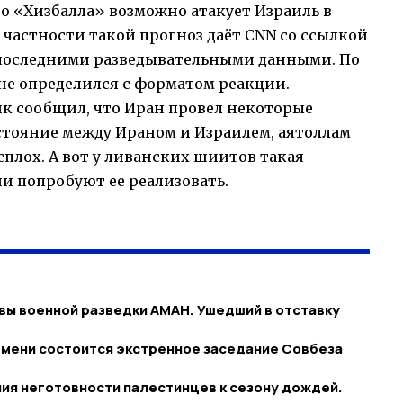
 «Хизбалла» возможно атакует Израиль в
В частности такой прогноз даёт CNN со ссылкой
 последними разведывательными данными. По
е не определился с форматом реакции.
 сообщил, что Иран провел некоторые
стояние между Ираном и Израилем, аятоллам
сплох. А вот у ливанских шиитов такая
ни попробуют ее реализовать.
ы военной разведки АМАН. Ушедший в отставку
ремени состоится экстренное заседание Совбеза
ания неготовности палестинцев к сезону дождей.