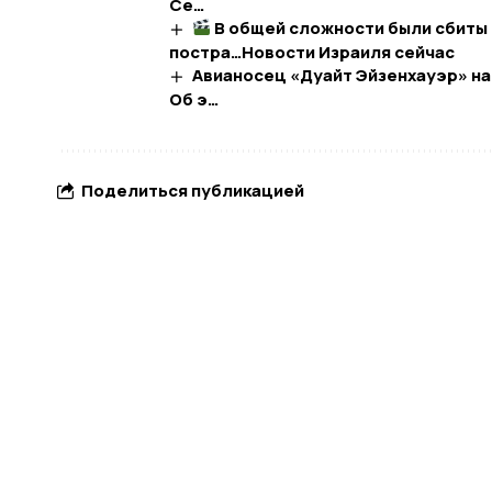
Се…
В общей сложности были сбиты 
постра…​Новости Израиля сейчас
Aвианосец «Дуайт Эйзенхауэр» на
Об э…
Поделиться публикацией