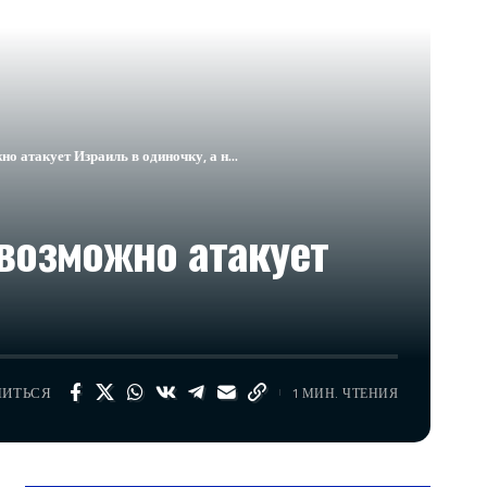
о атакует Израиль в одиночку, а н…
возможно атакует
ЛИТЬСЯ
1 МИН. ЧТЕНИЯ