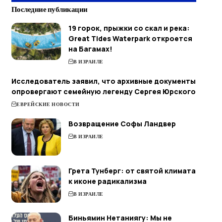
Последние публикации
19 горок, прыжки со скал и река:
Great Tides Waterpark откроется
на Багамах!
В ИЗРАИЛЕ
Исследователь заявил, что архивные документы
опровергают семейную легенду Сергея Юрского
ЕВРЕЙСКИЕ НОВОСТИ
Возвращение Софы Ландвер
В ИЗРАИЛЕ
Грета Тунберг: от святой климата
к иконе радикализма
В ИЗРАИЛЕ
Биньямин Нетаниягу: Мы не