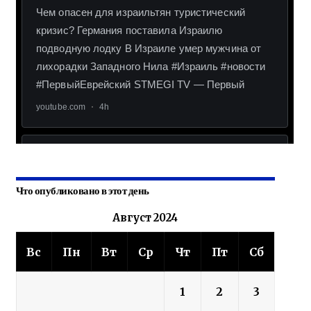
Что опубликовано в этот день
Август 2024
Вс
Пн
Вт
Ср
Чт
Пт
Сб
1
2
3