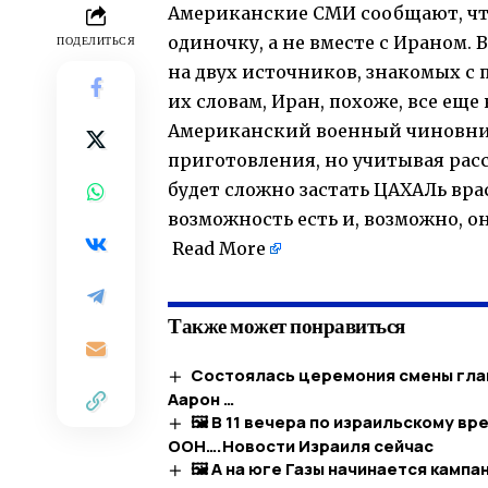
Американские СМИ сообщают, что
одиночку, а не вместе с Ираном. 
ПОДЕЛИТЬСЯ
на двух источников, знакомых с
их словам, Иран, похоже, все ещ
Американский военный чиновник
приготовления, но учитывая рас
будет сложно застать ЦАХАЛь вра
возможность есть и, возможно, о
​
Read More
Также может понравиться
Состоялась церемония смены глав
Аарон …
🖼 В 11 вечера по израильскому в
ООН….​Новости Израиля сейчас
🖼 А на юге Газы начинается камп