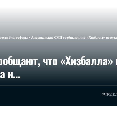
вости блогосферы
>
Американские СМИ сообщают, что «Хизбалла» возможн
общают, что «Хизбалла» 
 а н…
ПОДЕ