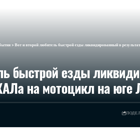
бытия
>
Вот и второй любитель быстрой езды ликвидированный в результа
ель быстрой езды ликвид
ХАЛа на мотоцикл на юге 
ПОДЕ