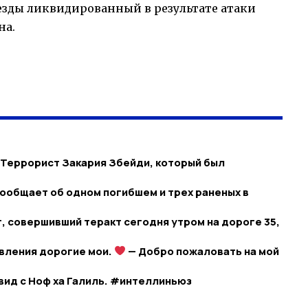
езды ликвидированный в результате атаки
на.
: Террорист Закария Збейди, который был
ообщает об одном погибшем и трех раненых в
 совершивший теракт сегодня утром на дороге 35,
вления дорогие мои.
— Добро пожаловать на мой
вид с Ноф ха Галиль. #интеллиньюз