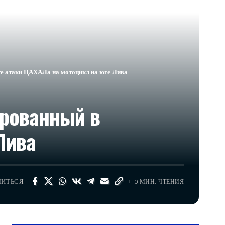
те атаки ЦАХАЛа на мотоцикл на юге Лива
ированный в
Лива
ЛИТЬСЯ
0 МИН. ЧТЕНИЯ