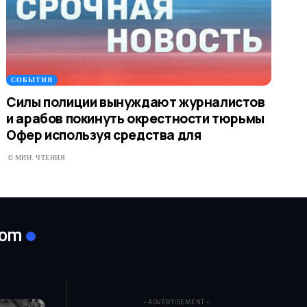
СОБЫТИЯ
Силы полиции вынуждают журналистов
и арабов покинуть окрестности тюрьмы
Офер используя средства для
0 МИН. ЧТЕНИЯ
com
- ADVERTISEMENT -