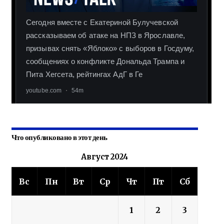
Что опубликовано в этот день
Август 2024
Вс
Пн
Вт
Ср
Чт
Пт
Сб
1
2
3