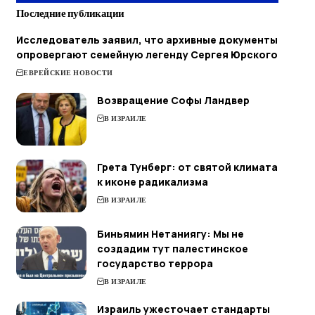
Последние публикации
Исследователь заявил, что архивные документы
опровергают семейную легенду Сергея Юрского
ЕВРЕЙСКИЕ НОВОСТИ
Возвращение Софы Ландвер
В ИЗРАИЛЕ
Грета Тунберг: от святой климата
к иконе радикализма
В ИЗРАИЛЕ
Биньямин Нетаниягу: Мы не
создадим тут палестинское
государство террора
В ИЗРАИЛЕ
Израиль ужесточает стандарты