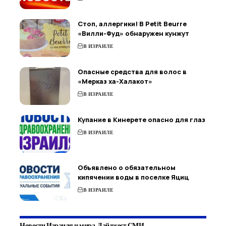
Стоп, аллергики! В Petit Beurre
«Вилли-Фуд» обнаружен кунжут
В ИЗРАИЛЕ
Опасные средства для волос в
«Мерказ ха-Халакот»
В ИЗРАИЛЕ
Купание в Кинерете опасно для глаз
В ИЗРАИЛЕ
Объявлено о обязательном
кипячении воды в поселке Яциц
В ИЗРАИЛЕ
Новости Израиля и мира. Дайджест СМИ