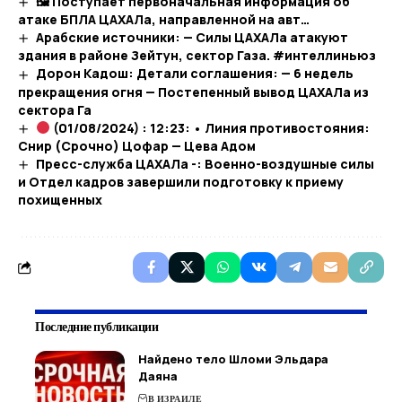
🖼 Поступает первоначальная информация об
атаке БПЛА ЦАХАЛа, направленной на авт…​
Арабские источники: — Силы ЦАХАЛа атакуют
здания в районе Зейтун, сектор Газа. #интеллиньюз
Дорон Кадош: Детали соглашения: — 6 недель
прекращения огня — Постепенный вывод ЦАХАЛа из
сектора Га
(01/08/2024) : 12:23: • Линия противостояния:
Снир (Срочно) Цофар — Цева Адом
Пресс-служба ЦАХАЛа -: Военно-воздушные силы
и Отдел кадров завершили подготовку к приему
похищенных
Последние публикации
Найдено тело Шломи Эльдара
Даяна
В ИЗРАИЛЕ