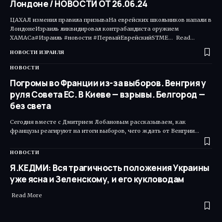
Лондоне / НОВОСТИ ОТ 26.06.24
ЦАХАЛ изменил правила призываНа еврейских школьников напали в
ЛондонеИзраиль ликвидировал контрабандиста оружием
ХАМАСа#Израиль #новости #ПервыйЕврейскийSTME... Read…
НОВОСТИ ИЗРАИЛЯ
НОВОСТИ
Погромы во Франции из-за выборов. Венгрия у
руля Совета ЕС. В Киеве — взрывы. Белгород —
без света
Сегодня вместе с Дмитрием Лобановым рассказываем, как
французы реагируют на итоги выборов, чего ждать от Венгрии…
НОВОСТИ
Я.КЕДМИ: Вся трагичность положения Украины
уже ясна и Зеленскому, и его кукловодам
Read More ​