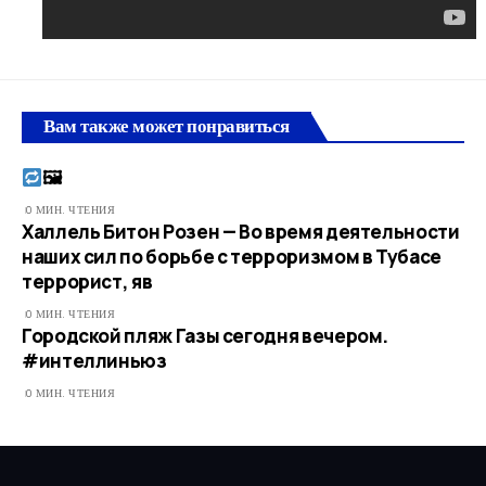
Вам также может понравиться
🖼​
0 МИН. ЧТЕНИЯ
Халлель Битон Розен — Во время деятельности
наших сил по борьбе с терроризмом в Тубасе
террорист, яв
0 МИН. ЧТЕНИЯ
Городской пляж Газы сегодня вечером.
#интеллиньюз
0 МИН. ЧТЕНИЯ