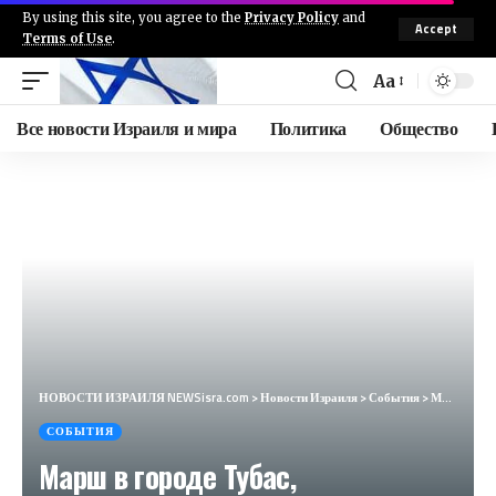
By using this site, you agree to the
Privacy Policy
and
Accept
Terms of Use
.
Aa
Все новости Израиля и мира
Политика
Общество
НОВОСТИ ИЗРАИЛЯ NEWSisra.com
>
Новости Израиля
>
События
>
Марш в городе Тубас, осуждающий ликвидацию террориста Раби Драгма. #интеллиньюз
СОБЫТИЯ
Марш в городе Тубас,