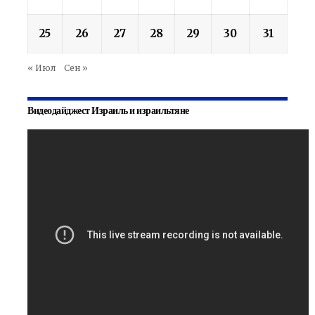
25
26
27
28
29
30
31
« Июл
Сен »
Видеодайджест Израиль и израильтяне