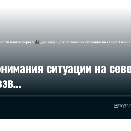
вости блогосферы
>
Два видео для понимания ситуации на севере Газы. 
нимания ситуации на севе
взв…
ПОДЕ