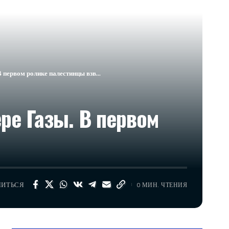
В первом ролике палестинцы взв…
ре Газы. В первом
ЛИТЬСЯ
0 МИН. ЧТЕНИЯ