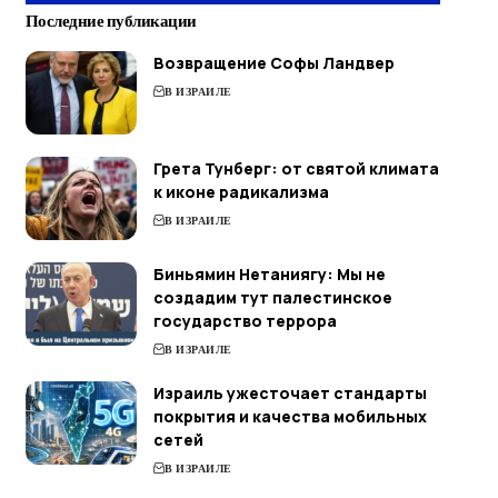
Последние публикации
Возвращение Софы Ландвер
В ИЗРАИЛЕ
Грета Тунберг: от святой климата
к иконе радикализма
В ИЗРАИЛЕ
Биньямин Нетаниягу: Мы не
создадим тут палестинское
государство террора
В ИЗРАИЛЕ
Израиль ужесточает стандарты
покрытия и качества мобильных
сетей
В ИЗРАИЛЕ