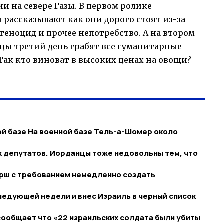
и на севере Газы. В первом ролике
рассказывают как они дорого стоят из-за
 геноцид и прочее непотребство. А на втором
нцы третий день грабят все гуманитарные
 Так кто виноват в высоких ценах на овощи?
ой базе На военной базе Тель-а-Шомер около
их депутатов. Иорданцы тоже недовольны тем, что
арш с требованием немедленно создать
ледующей недели и внес Израиль в черный список
ообщает что «22 израильских солдата были убиты