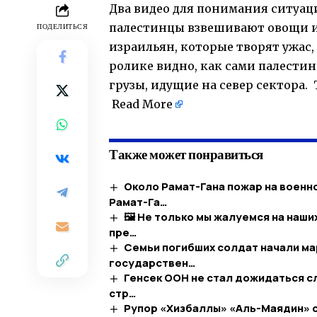
Два видео для понимания ситуаци
палестинцы взвешивают овощи и 
ПОДЕЛИТЬСЯ
израильян, которые творят ужас,
ролике видно, как сами палести
грузы, идущие на север сектора.
​
Read More
Также может понравиться
Около Рамат-Гана пожар на военн
Рамат-Га…
🖼 Не только мы жалуемся на наш
пре…
Семьи погибших солдат начали м
государствен…
Генсек ООН не стал дожидаться с
стр…
Рупор «Хизбаллы» «Аль-Маядин» с